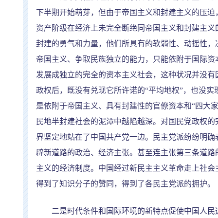
下半期开始萌芽，但由于帝国主义和封建主义的压迫
资产阶级在经济上未完全断绝同帝国主义和封建主义
封建的勇气和力量，他们所具有的软弱性、动摇性，
帝国主义、争取民族独立的能力，只能依附于国际资
发展成独立的完全的资本主义社会，这种状况并没有
政权后，既没有兑现它所许诺的
“
平均地权
”
，也没实
是依附于帝国主义、具有封建性的官僚资本和
“
四大
民地半封建社会的泥潭中越陷越深。对国民党政权的
界坚定地站在了中国共产党一边。民主党派纷纷明确
辟新道路的政治、经济主张。甚至连主张第三条道路
主义的经济制度。中国经过新民主主义革命走上社会
得到了知识分子的赞同，得到了各民主党派的拥护。
二是时代条件和国际环境的新特点促使中国人民选