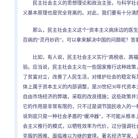
民主社会主义的思想理论和政治主张，与科学社会
义基本原理也是完全背离的。对此，我们要有十分清
那么，民主社会主义这个
“
资本主义病床边的医
百病的
“
灵丹妙药
”
，可以拿来解决中国的问题呢？答
比如，有人说，民主社会主义实行
“
高税收、高
验。应当说，民主社会主义在一些国家推行这种政策
了贫富对立，改善了人民生活，对维护社会的稳定有
体上属于资本主义的内部调整，是
20
世纪
30
年代资本
自由市场经济的弊端，采取的改良措施；这些政策并
它的作用是非常有限的，只不过是调节国民收入的一
说到底只是一种社会矛盾的
“
缓冲器
”
，不可能从根本
会主义推行的模式，以牺牲效率为代价，过分强调社
克服的困难、面临难以为继的窘境。著名经济学家、