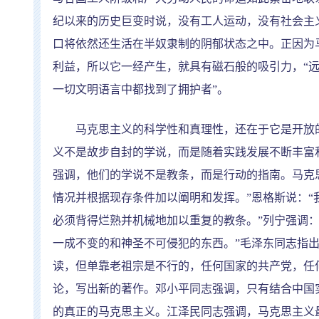
纪以来的历史巨变时说，没有工人运动，没有社会主
口将依然还生活在半奴隶制的阴郁状态之中。正因为
利益，所以它一经产生，就具有磁石般的吸引力，
“
一切文明语言中都找到了拥护者
”
。
马克思主义的科学性和真理性，还在于它是开放的
义不是故步自封的学说，而是随着实践发展不断丰富
强调，他们的学说不是教条，而是行动的指南。马克
情况并根据现存条件加以阐明和发挥。
”
恩格斯说：
“
必须背得烂熟并机械地加以重复的教条。
”
列宁强调
一成不变的和神圣不可侵犯的东西。
”
毛泽东同志指
读，但单靠老祖宗是不行的，任何国家的共产党，任
论，写出新的著作。邓小平同志强调，只有结合中国
的真正的马克思主义。江泽民同志强调，马克思主义