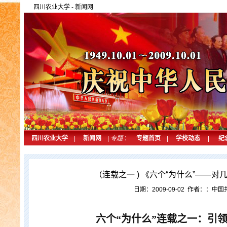
四川农业大学
-
新闻网
四川农业大学
|
新闻网
|
专题
：
专题首页
|
学校动态
|
纪
（连载之一 ) 《六个“为什么”——
日期：2009-09-02 作者：：中
六个
“
为什么
”
连载之一：引