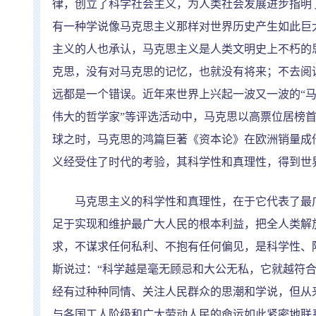
律，创立了科学社会主义，为人类社会发展进步指明
有一种学说像马克思主义那样对世界历史产生如此巨
主义的人也承认，马克思主义是人类文明史上不朽的
克思，没有对马克思的记忆，也就没有将来；不去阅
远都是一个错误。近年来世界上兴起一波又一波的
“
伟大的哲学家
”
等评选活动中，马克思以高票位居榜
球之时，马克思的鸿篇巨著《资本论》在欧洲销量成
义经受住了时代的考验，其科学性和真理性，得到世
马克思主义的科学性和真理性，在于它代表了最广
足于实现和维护最广大人民的根本利益，把全人类解
求，不谋求任何私利、不抱有任何偏见，是科学性、
斯说过：
“
科学越是毫无顾忌和大公无私，它就越符
经有过种种同情、关注人民群众的思潮和学说，但从
与各国工人阶级和广大劳动人民的命运如此紧密地联