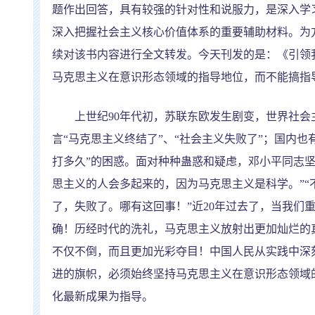
题作出回答，具有较强的针对性和说服力，是深入学
深入把握社会主义核心价值体系的重要辅助材料。为
续对该书内容进行全文转发。今天刊发的是：《引领
马克思主义在意识形态领域的指导地位，而不能搞指
上世纪
90
年代初，苏联东欧发生剧变，世界社会
言
“
马克思主义终结了
”
、
“
社会主义失败了
”
；国内也
打多久
”
的困惑。面对种种蛊惑和疑虑，邓小平同志
思主义的人会多起来的，因为马克思主义是科学。
”“
了，失败了。哪有这回事！
”
近
20
年过去了，当我们
确！历经时代的洗礼，马克思主义放射出更加灿烂的
不仅不倒，而且更加光彩夺目！中国人民从实践中深
进的旗帜，必须始终坚持马克思主义在意识形态领域
化最新成果为指导。