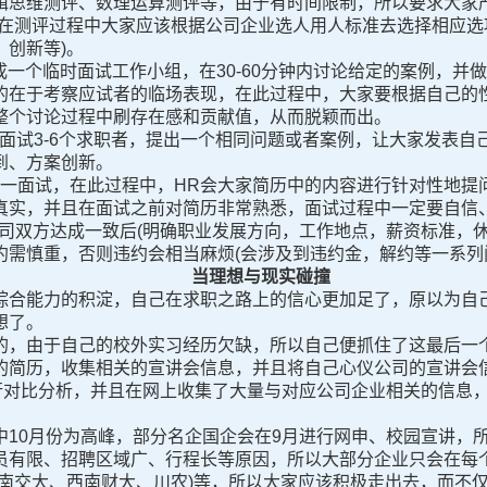
辑思维测评、数理运算测评等，由于有时间限制，所以要求大家
：在测评过程中大家应该根据公司企业选人用人标准去选择相应选
创新等)。
组成一个临时面试工作小组，在30-60分钟内讨论给定的案例，
在于考察应试者的临场表现，在此过程中，大家要根据自己的性格
整个讨论过程中刷存在感和贡献值，从而脱颖而出。
面试3-6个求职者，提出一个相同问题或者案例，让大家发表自
到、方案创新。
面试，在此过程中，HR会大家简历中的内容进行针对性地提
真实，并且在面试之前对简历非常熟悉，面试过程中一定要自信
公司双方达成一致后(明确职业发展方向，工作地点，薪资标准，
约需慎重，否则违约会相当麻烦(会涉及到违约金，解约等一系列
当理想与现实碰撞
合能力的积淀，自己在求职之路上的信心更加足了，原以为自己
想了。
，由于自己的校外实习经历欠缺，所以自己便抓住了这最后一个
的简历，收集相关的宣讲会信息，并且将自己心仪公司的宣讲会信
进行对比分析，并且在网上收集了大量与对应公司企业相关的信息
中10月份为高峰，部分名企国企会在9月进行网申、校园宣讲，
员有限、招聘区域广、行程长等原因，所以大部分企业只会在每
西南交大、西南财大、川农)等，所以大家应该积极走出去，而不