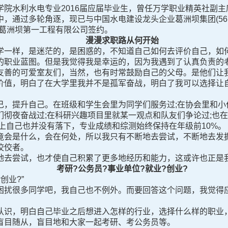
院水利水电专业2016届应届毕业生，曾任万学职业精英社副主席
中，通过多轮角逐，现已与中国水电建设龙头企业葛洲坝集团(5
—葛洲坝第一工程有限公司签约。
漫漫求职路从何开始
一样，是迷茫的，是困惑的，不知道自己如何去评价自己，如何
的职业蓝图。但是我觉得我是幸运的，因为我遇到了认真负责的
友善的可爱室友们，当然，也有时常鼓励自己的父母。是他们让
价值，明白了在大学里我并不是孤军奋战，明白了我可以选择让
提升自己。在班级和学生会里为同学们服务过;在协会里和小伙
们彻夜奋战过;在科研兴趣项目里就某一观点和队友们争论过;也
上自己也并没有落下，专业成绩和综测始终保持在年级前10%。
会是什么，会在何处，所以我只有不断地去尝试，不断地去发掘
佼佼者。
去尝试，也才使自己积累了更多地经历和能力，这或许也正是
考研?公务员?事业单位?就业?创业?
创业?”
扰很多同学吧，我自己也不例外。而要回答这个问题，我觉得
识，明白自己毕业之后想进入怎样的行业，选择什么样的职业，
盲目随从，盲目地和大家一起考研、考公务员等。