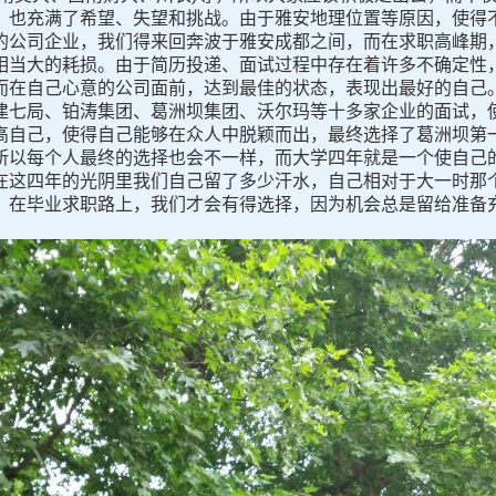
也充满了希望、失望和挑战。由于雅安地理位置等原因，使得不
的公司企业，我们得来回奔波于雅安成都之间，而在求职高峰期
相当大的耗损。由于简历投递、面试过程中存在着许多不确定性
而在自己心意的公司面前，达到最佳的状态，表现出最好的自己
七局、铂涛集团、葛洲坝集团、沃尔玛等十多家企业的面试，使
高自己，使得自己能够在众人中脱颖而出，最终选择了葛洲坝第
以每个人最终的选择也会不一样，而大学四年就是一个使自己的
在这四年的光阴里我们自己留了多少汗水，自己相对于大一时那
，在毕业求职路上，我们才会有得选择，因为机会总是留给准备