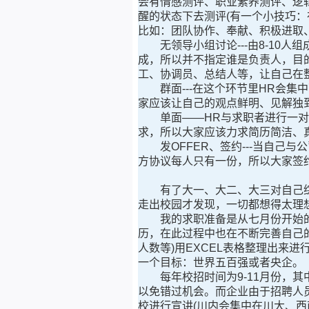
会有情感测评、职业素养测评、逻
醒的状态下去测评(有一个小技巧
比如：团队协作、奉献、积极进取、
无领导小组讨论---由8-10人
成，所以并不指定谁是负责人，目的
工、协调员、总结人等，让自己在
群面---在这个环节里HR会集中
家应该让自己的观点鲜明、见解独
单面——HR与求职者进行一对一
求，所以大家应该力求简历简洁、
发OFFER、签约---当自己与
方协议每人只有一份，所以大家签
有了大一、大二、大三对自己综
走出校园才发现，一切都想得太理
我的求职准备是从七月份开始的
历，在此过程中也在不断完善自己
人数等)用EXCEL表格整理出来
一个目标：世界五百强或者央企。
每年校招时间为9-11月份，其
以免错过机会。而企业由于招聘人
校进行宣讲(川内会集中在川大、