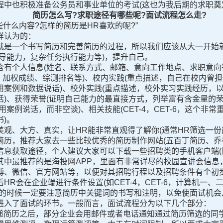
也积极准备公务员和事业单位的考试(这也为我后期的求职奠
简历怎么写?求职途径有哪些呢?面试流程怎么走?
么内容?怎样的简历是HR喜欢的呢?”
样认为的：
是一个书写简历和完善简历的过程，所以我们应该从大一开始就
导能力，复杂任务执行能力等)，提升自己。
个人信息(姓名、联系方式、邮箱、意向工作地点、求职意向等
、加权成绩、综测排名等)、校内实践(重点描述，自己在校内曾
用案例和数据说话)、校外实践(重点描述，校外实习实践经历，
)、获得荣誉(证明自己能力的最直接方式，列举富有含金量的荣
案例说话，而非空谈)、相关技能(CET-4，CET-6，这个非
)。
大方、真实，让HR能非常直观得了解你(通常HR筛选一份简历
简历，推荐大家去一些比较优秀的简历制作网站(五百丁简历、乔
获取途径，个人建议大家可以下载一些招聘类的手机客户端(
其中最推荐的是海投网APP，里面有非常详尽的校园宣讲会信息
博、微信、官方网站等，以便对其招聘行程以及招聘条件有个初
HR会在企业端进行条件设置(如CET-4，CET-6，计算机一
申的时候一定要注意简历中关键词的书写和注明，以免使面试机会
入了面试的环节。一般而言，面试流程分为以下几个部分：
递简历之后，部分企业会用邮件或者电话通知通过简历筛选的同