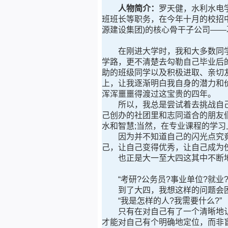
人物简介：
罗天健，水利水电学
班班长等职务，在今年十月的校招
源建设集团)的核心骨干子公司—
在刚进大学时，我和大多数同学
学路，更不清楚去勾勒自己毕业后
助的班级同学以及积极进取、亲切
上，让我逐渐明白我自身的潜力和
浑浑噩噩得渡过这宝贵的四年。
所以，我总是尝试着去挑战自己，
己创办的社团里和志同道合的朋友
水和智慧;当然，在专业课程的学习
因为并不知道自己的闪光点究竟
己，让自己变得优秀，让自己成为
也正是大一至大四这其中不断地
“考研?公务员?事业单位?就业?
到了大四，我想这样的问题会困
“我是怎样的人?我需要什么?”
只有在对自己有了一个清晰地认
才能对自己有个明确地定位，而非