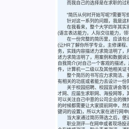
而我自己的选择是在求职的过程中
“简历从何时开始写呢?需要写些什
针对这一系列的问题，我是这
在我看来，整个大学四年其实就
(语言表达能力，人际交往能力，领
在一份完整的简历里，应该包含有
(让HR了解你所学专业，主修课程
务，实践内容描述力求简洁明了，
述力求简洁明了，用案例和数据说话
自我简介(对自己一个客观的描述，用
件，计算机一二级以及其他相关证书
整个简历的书写应力求简洁、美观、
有相关的功底或者能力去设计一份
关于校园招聘、校园宣讲会等信息
才网、应届生求职网、海投网等，
可以关注自己中意的公司企业的微
的时候都需要让大家提前网申，然后
键词的设置)，所以大家在进行网
当大家通过简历筛选之后，便进
职业测评---在网申或者现场投