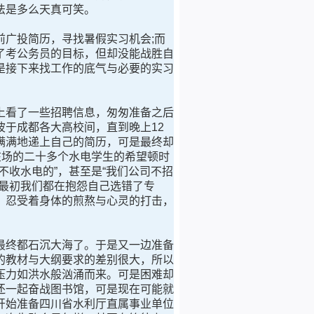
法是多么天真可笑。
广投简历，寻找暑假实习机会;而
了考公务员的目标，但却没能战胜自
是接下来找工作的底气与必要的实习
看了一些招聘信息，匆匆准备之后
于成都各大高校间，直到晚上12
满满地递上自己的简历，可是最终却
在场的二十多个水电学生的希望顿时
收水电的”，甚至是“我们公司不招
最初我们都在抱怨自己选错了专
。忍受着身体的煎熬与心灵的打击，
终都石沉大海了。于是又一边准备
的教材与大纲要求的差别很大，所以
压力如洪水般汹涌而来。可是困难却
还一起奋战图书馆，可是现在可能就
开始准备四川省水利厅直属事业单位