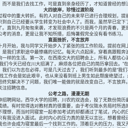
，而不是我们去找工作，可是直到亲身经历了，才知道曾经的想
大四彼岸，珍惜过渡阶段
中的重大转折。有的人对自己的未来早已进行合理规划，提前
识到自己已经要从学生转变为社会中人了。而我，虽然早已定下
了。直到九月匆匆来袭，才发现浪费的不只是两个月的青春，更
公考的消息，更是让我不知所措，后悔暑假完全没有看书练习。
直面挫折，不言放弃
月开始，我与同学又开始步入了紧张的找工作阶段。提前在网上
，是我们求职途中最惨痛的记忆。每天六点起床，穿着高跟鞋奔波
狗一样的生活。第一次，在西南交大的招聘会上，所有人都信心
业我们今天已经在川大招满了，麻烦各位把自己的简历拿回去。”
我们以为志在必得，可是几天过去了，我们听到最多的是“我们不
过找工作会是如此艰辛，也从来没看到班上男生如此颓废绝望过，
怨终究解决不了问题，我们唯一能做的就是改变自己，不言放弃
关注招聘信息。
公考之路，漫漫无期
招聘网站，西华大学的招聘，川农的双选会，投了无数份简历最
成绩。有时觉得选对教材真的很重要，由于考仪陇水务局时所选
不理想，而当时同寝室一起参加考试的却都通过了笔试，内心的
只有我没进入面试。此时内心的压力真的是无以言比，想着曾经
我也许会成为寝室最后一个找到工作的。顶着巨大的压力，我又