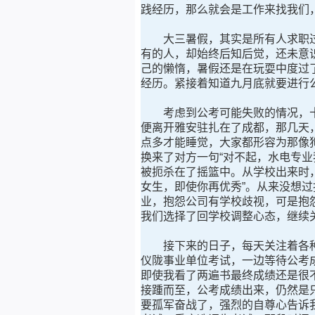
践经历，那么就会是工作来找我们
大三暑假，其实是所有人求职过程
有的人，却始终后知后觉，还未意
己的懒惰，暑假还是在玩耍中度过
经历。紧接着知道九月底就要进行
考虑到公考可能失败的情况，十
便离开雅安驻扎在了成都，那几天
点多才能睡觉，大家都形容为那像
换来了对方一句“对不起，水电专
被扼杀在了摇篮中。从学校出来时，
女生，即使你再优秀”。从来没想
业，抱怨公司有学校歧视，可是抱
我们选择了回学校调整心态，继续
接下来的日子，每天关注着各种
仪陇事业单位考试，一边等待公考
即使我看了两遍书最终成绩还是很
接踵而至，公考成绩出来，仍然是
要孤军奋战了，强烈的自尊心告诉