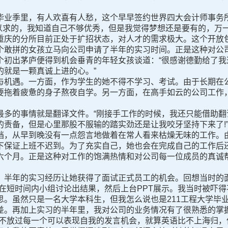
业季里，有人欢喜有人愁，这个早早签约世界四大会计师事务所
寐以求的，我知道自己不够优秀，但是我觉得梦想还是要有的，万
重庆的分所目前正处于扩招状态，对人才的需求极大。这个开放
个敢拼的女孩立马向公司申请了半年的实习时间。正是这种对公
个初出茅庐便得到机会垂青的年轻女孩谈道：“很感谢德勤给了我
的就是一颗真诚上进的心。”
机遇。一方面，作为学生的她不得不学习、考试。由于长期在公
要拖着疲惫的身子熬夜自学。另一方面，在高手如云的公司工作
的事情就是翻译文件。“刚接手工作的时候，我还只能借助翻
的责备，但是心里那股不服输的踏实劲还是让我咬牙坚持下来了!
档，从早到晚没有一点怨言地做着在常人看来枯燥无味的工作。
下保证上班不迟到。为了充实自己，她也会在完成自己的工作后
六个月。正是这种对工作的饱满热情和对公司每一位成员的真诚
半年的实习经历让她获得了面试正式员工的机会。回想当时的面
们在短时间内小组讨论出结果，然后上台PPT展示。我当时被吓
思。虽然只是一名大学本科生，但我怎么说也是211工程大学毕
差。再加上实习的半年里，我对公司的业务情况有了很熟悉的掌
，不放过每一个可以表现自我的发言机会，就算英语比不上海归，