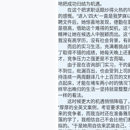
地把成功归结为机遇。
在这个把求职话题炒得火热的毕
的感慨。“进入‘四大’一直是我梦
聘文件后，她惊喜地发现，德勤在
是很高，借助这个难得的契机，这
精神让她在候选人中脱颖而出。这
我没有高学历，没有社会背景，有
而后的实习生活，充满着挑战与
了取得不错的成绩，她每天晚上还
才，竞争压力之强更是不言而喻。
由于是在咨询部门实习，干的最多
不到位，纰漏百出，也会受到上司
持连续一两周翻译几十上百页的文
点起床，才能在堵车两小时的情况
样早出晚归的生活一坚持就是整整
一样的看法。
这时候更大的机遇悄悄降临了，
“厚厚的全英文案例，考官要求我
来的竞争者，而我当时还在准备雅
落的学了，我相信自己不会比他们
拟的。”于是她用自信来武装自己