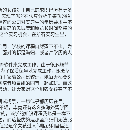
的女孩对于自己的求职经历有更多
一实现了呢?”在认真分析了德勤的招
包容的公司对实习生的学历要求并不
司极高的忠诚度和愿意长时间坚持的
这个实习机会，在所有实习生里，
司，学校的课程自然落下不少，为
，面对的都是海归，或者高学历的人
译软件来完成工作，由于很多细节
”为了保质保量地完成工作，她会坚
由于家离公司比较远，她每天都要6
还陪着项目组的同事一起加班。而这
帮助，让大家对这个川农女孩有了不
试场景，一切似乎都历历在目。
得不轻，毕竟还有这么多海外留学回
业的，该学的知识课程我也是一样不
握，而这些优势是那些海归们无法比
但是这个女孩过人的胆识和自信还