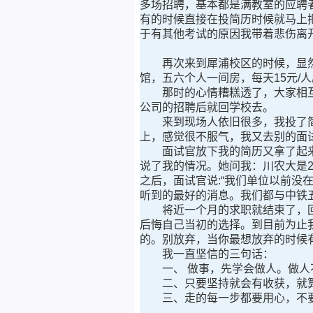
多场招聘，基本都是满教室的应聘
有的时候直接在投简历时候就马上
于有其他考试的原因我带着悲伤离
再次来到犀浦校区的时候，显然有
馆，五六个人一间房，每天15元
那时的心情糟糕透了，大家相互
公司的招聘后就回学校去。
来到现场人依旧很多，我投了简历
上，感觉很不服气，我又去别的面
面试官放下我的简历又拿了起来
说了我的情况。她问我：川农大是2
之后，面试官说:“我们单位以前没
听到的最好的消息。我们都与中铁
将近一个月的求职就结束了，回
后悔自己当初的选择。到目前为止
的。别放弃，当你最想放弃的时候
我一直坚信的三句话：
一、 做事，先学会做人。做人
二、只要坚持就会有收获，就算
三、走的每一步都要用心，不要