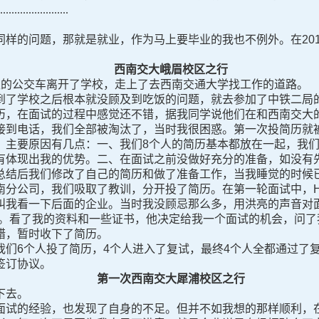
......................
样的问题，那就是就业，作为马上要毕业的我也不例外。在201
西南交大峨眉校区之行
的公交车离开了学校，走上了去西南交通大学找工作的道路。
学校之后根本就没顾及到吃饭的问题，就去参加了中铁二局的
历，在面试的过程中感觉还不错，据我同学说他们在和西南交大
接到电话，我们全部被淘汰了，当时我很困惑。第一次投简历就
要原因有几点：一、我们8个人的简历基本都放在一起，我们
有体现出我的优势。二、在面试之前没做好充分的准备，如没有
总结后我们修改了自己的简历和做了准备工作，当我睡觉的时候
公司，我们吸取了教训，分开投了简历。在第一轮面试中，H
叫我看一下后面的企业。当时我没顾忌那么多，用洪亮的声音对面
我。看了我的资料和一些证书，他决定给我一个面试的机会，问了
错，暂时收下了简历。
6个人投了简历，4个人进入了复试，最终4个人全都通过了
签订协议。
第一次西南交大犀浦校区之行
下去。
的经验，也发现了自身的不足。但并不如我想的那样顺利，在