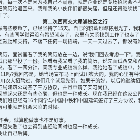
者，每一次不是因为我自己不满意，就是企业说是专场招聘会不
把简历给退回来。我和我的小伙伴们都很失落，但是还得继续找
开了。
第二次西南交大犀浦校区之行
些疲惫了，已经坚持了15天。自己的积蓄也即将用光了，我
/人。有些同学觉得没有希望就走了，家里有关系找到工作了也走
鼓励和支持，不落下任何一场招聘，一天一天过去了，都没有好
，面试官看了我的简历放在一边，说“我们回去考虑一下”。我
试官那里投了一份。她看着我又看了我的简历，说先面试西交和
，看了一两分钟，问我专业成绩怎么样。我给她看了成绩单，她
11吗?我回答是，她当场宣布马上面试川农大的。我的心里有种
在川农大招聘过，你们几个就是先例，如果干的好，以后将继续招
五局建筑公司签了三方协议，并且申请了实习岗位。
想起来还是有些心酸，但也是一种成长。现在我已经在这家公司
我们班已经有16个同学与中国中铁和中国建筑签订了三方协议，
有可能就是机会来临的时候。
不会，就算能做事也不是好事。
是失败了也会得到些经验同时也是一种成长。
让自己后悔。