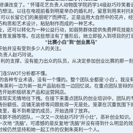
课改变了。” 怀瑾花艺负责人动物医学院药学14级赵巧玲笑着
的想法。以往在电视前看到明星举办的婚礼时，留意到用来衬托婚
法可以长留它们的美丽呢?”而押花，正是运用大自然中的花卉，
巧构思和艺术设计，粘贴制作而成的一种艺术。
，还可以转化为一种公益行动，如弱势群体提供免费押花技能培
教育发展等等。在这些想法有了雏形后，她立即投入到项目的打
“比赛小白”到“创业黑马”
始并没有受到多少人的关注。
负责人赵巧玲说。
利的支撑，没有能力出众的队员，从决定参加创业比赛的那一刻起
连SWOT分析都不懂。
各种专业术语，没有一个懂的。整个团队全都是‘小白’。我没
”朱英利一边为新一批产品贴标签一边回忆说。在重点团队答辩的
势开始积极研发产品和运营网店。
实无情地往下拽。在接下来重点团队的创业培训中，团队的专
场份额低、店铺无装修等问题批得一无是处。笼罩在沉重氛围下
夜里，看不到希望的成员，开始选择了放弃。
不扬的团队，一次又一次给赵巧玲“开小灶”，恶补创业知识。
次地 “洗脑”，可遗憾的是反复地“洗脑”并没有得到什么明显的
时候仍然坚持和她一起工作的仅剩朱英利一个人。