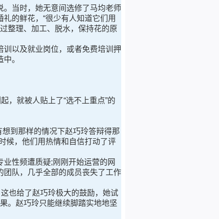
说。当时，她无意间选修了马均老师
礼的鲜花，“很少有人知道它们用
经过整理、加工、脱水，保持花的原
训以及就业岗位，或者免费培训押
造中。
，就被人贴上了“选不上重点”的
有想到那样的情况下赵巧玲答辩得那
时候，他们用热情和自信打动了评
业性频遭质疑;刚刚开始运营的网
的团队，几乎全部的成员丧失了工作
这也给了赵巧玲极大的鼓励，她试
效果。赵巧玲只能继续脚踏实地地坚