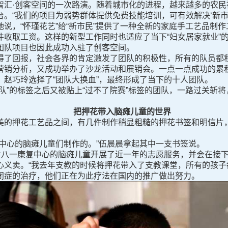
·创客空间的一次路演。随着城市化的进程，越来越多的农民
。“我们的项目为弱势群体提供免费技能培训，可有效解决‘新市
说，“怀瑾花艺”给“新市民”提供了一种全新的家庭手工艺品制
收取工资。这样的新型工作同时也适应了当下“妇女居家就业”的
团队项目也因此成功入驻了创客空间。
了回报，社会各界的肯定激发了团队的积极性，所有的队员都积
营销分析，又成功举办了沙龙活动和展销会。一点一点成功的累
赵巧玲选择了“团队大换血”，最终形成了当下的十人团队。
”的标签之后又被贴上“过不了院赛”标签的团队，一路过关斩将
把押花带入脑瘫儿童的世界
的押花工艺品之间，有几件制作稍显粗糙的押花书签和明信片，
心的脑瘫儿童们制作的。”伍晨晨拿起其中一支书签说。
八一康复中心的脑瘫儿童开展了近一年的志愿服务，并会在接下
心义卖。“我去年支教的时候将押花带入了支教课堂，所有的孩子
闭症的治疗，他们正在为此疗法在国内的推广做出努力。