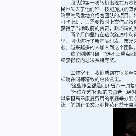
团队的第一次转机出现在万春智汇
民也失去了他们唯一技能施展的舞台
玲意气风发地介绍着团队的项目。她
打卡上班，只需要按时上交作品按件
获得了当地政府的赞赏，赵巧玲的
两个月的坚持在这次路演中获得
里，团队进行了新产品研发、市场
心。越来越多的人加入到这个团队，
这个刚刚打破了“选不上重点团队
终获得校内总决赛特等奖。
工作室里，我们看到在很多精美
样躺在同等精致的包装盒里。
“这些作品都是四川省八一康复中
“怀瑾花艺”团队的志愿者已经对
以承担高昂康复费用的家庭举办爱
还了解到有论文证明押花有益于自