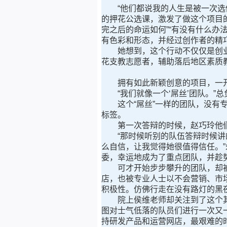
“他们都说我的人生是被一次选修
的押花公选课，激发了做这个项目
完之后的命运如何”“有没有什么办
有色彩和形态，并经过创作者的精
她想到，这个行动不仅仅是创业
花支教志愿者，辅助落后地区素质
拥有如此新颖创意的项目，一开
“我们就像一个‘屌丝’团队。”总
这个“屌丝”一样的团队，没有专
标签。
第一次答辩的时候，赵巧玲他们
“那时候听别的队伍答辩时候讲的
么自信，让我觉得她很值得信任。
委，幸运地成为了重点团队，并趁
可才开始步步攀升的团队，却被现
店，也被专业人士以不会营销、市
积极性。仿佛行走在没有路灯的黑
院上侯维老师却关注到了这个其貌
图对士气低落的队员们进行一次又一
持研发产品和运营网店，最艰难的