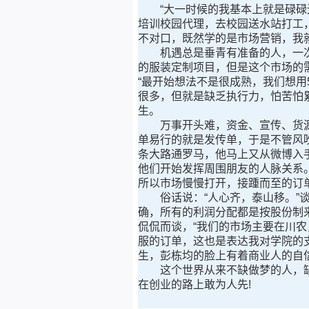
“大一时候的我基本上就是碌碌无
培训校园代理，去校园送水站打工
不对口，既然学的是市场营销，我
机遇总是垂青有准备的人，一次偶
的服装定制项目，但是这个市场的
“最开始想法不是很成熟，我们想
很多，但就是缺乏执行力，怕苦怕累
生。
万事开头难，资金、宣传、货源问
单易行的就是发传单，于是不管风
条大路通罗马，他马上又从微博入
他们开始发挥周围朋友的人脉关系
所以市场慢慢打开，接踵而至的订
俗话说：“人心齐，泰山移。”谈
确，所有的利润分配都是按股份制来
侃侃而谈，“我们的市场主要在川
服的订单，这也是表达我对学院的
生，彭栋均的脸上有着商业人的自
这个世界从来不缺做梦的人，缺
在创业的路上敢为人先!