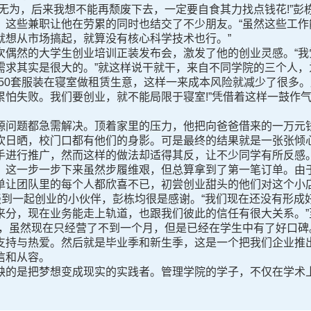
为，后来我想不能再颓废下去，一定要自食其力找点钱花!”彭
，这些兼职让他在劳累的同时也结交了不少朋友。“虽然这些工作
就想从市场搞起，就算没有核心科学技术也行。”
然的大学生创业培训正装发布会，激发了他的创业灵感。“我
需求其实是很大的。”就这样说干就干，来自不同学院的三个人，
用50套服装在寝室做租赁生意，这样一来成本风险就减少了很多
怕失败。我们要创业，就不能局限于寝室!”凭借着这样一鼓作气
题都急需解决。顶着家里的压力，他把向爸爸借来的一万元钱
吹日晒，校门口都有他们的身影。可是最终的结果就是一张张倾
手进行推广，然而这样的做法却适得其反，让不少同学有所反感
。这一步一步下来虽然步履维艰，但总算拿到了第一笔订单。由
单让团队里的每个人都欣喜不已，初尝创业甜头的他们对这个小
到一起创业的小伙伴，彭栋均很是感谢。“我们现在还没有形成
分，现在业务能走上轨道，也跟我们彼此的信任有很大关系。”至
农，虽然现在只经营了不到一个月，但是已经在学生中有了好口碑
支持与热爱。然后就是毕业季和新生季，这是一个把我们企业推出
信和从容。
的是把梦想变成现实的实践者。管理学院的学子，不仅在学术上