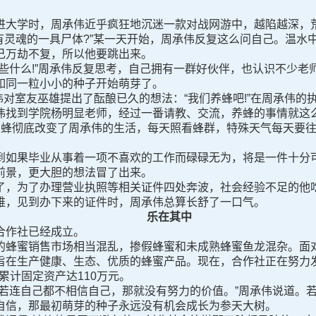
大学时，周承伟近乎疯狂地沉迷一款对战网游中，越陷越深，
灵魂的一具尸体?”某一天开始，周承伟反复这么问自己。温水
己万劫不复，所以他要跳出来。
什么!”周承伟反复思考，自己拥有一群好伙伴，也认识不少老
如同一粒小小的种子开始萌芽了。
对室友巫雄提出了酝酿已久的想法：“我们养蜂吧!”在周承伟的
伟找到学院杨明显老师，经过一番请教、交流，养蜂的事情就这
蜜蜂彻底改变了周承伟的生活，每天照看蜂群，特殊天气每天要
如果毕业从事着一项不喜欢的工作而碌碌无为，将是一件十分可
前景，更大胆的想法冒了出来。
，为了办理营业执照等相关证件四处奔波，社会经验不足的他吃
难，见到办下来的证件时，周承伟总算长舒了一口气。
乐在其中
作社已经成立。
蜂蜜销售市场相当混乱，掺假蜂蜜和未成熟蜂蜜鱼龙混杂。面对
旨在生产健康、生态、优质的蜂蜜产品。现在，合作社正在努力
身累计固定资产达110万元。
连自己都不相信自己，那就没有努力的价值。”周承伟说道。若
自信，那最初萌芽的种子永远没有机会成长为参天大树。