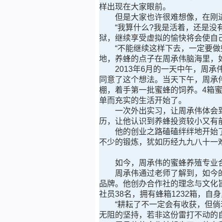
样出现在大家眼前。
但是大家也许很难想像，在刚进
“我算什么?我是活着，还是没有
狱，继续享受虚拟的愉快将会使自
“不能继续这样下去，一定要做些
地，养蜂的点子在周承伟脑海里，
2013年6月的一天中午，周承伟
同意了这个想法。当天下午，周承
棚，着手第一批蜜蜂的饲养。4箱
单而充实的生活开始了。
一次外出实习，让周承伟体会到
历，让他认识到养蜂投资较小又有
他的创业之路磕磕绊绊地开始了
不少的锻炼，犹如历经九九八十一
如今，周承伟的蜜蜂养殖专业合
周承伟通过老师了解到，如今的
品牌。他创办合作社的理念与文化
社员38名，拥有蜂箱1232箱，自
“耕耘了不一定会有收获，但倘若
无阻的坚持，若非这份雷打不动的