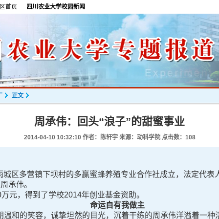
区首页
四川农业大学校园新闻
厂
正文
周承伟：回头“浪子”的甜蜜事业
2014-04-10 10:32:10
作者：陈轩宇 来源：动科学院 点击数：
108
市雨城区多营镇下坝村的多赢蜜蜂养殖专业合作社成立，法定代表
生周承伟。
万元，得到了学校2014年创业基金资助。
命运自有我做主
温和的笑容，诚挚坦然的目光，沉着干练的周承伟洋溢着一种活