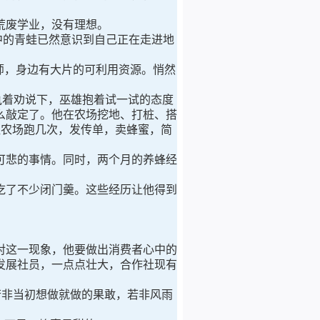
荒废学业，没有理想。
中的青蛙已然意识到自己正在走进地
师，身边有大片的可利用资源。悄然
执着劝说下，巫雄抱着试一试的态度
么敲定了。他在农场挖地、打桩、搭
往农场跑几次，发传单，卖蜂蜜，简
悲的事情。同时，两个月的养蜂经
了不少闭门羹。这些经历让他得到
这一现象，他要做出消费者心中的
发展社员，一点点壮大，合作社现有
非当初想做就做的果敢，若非风雨