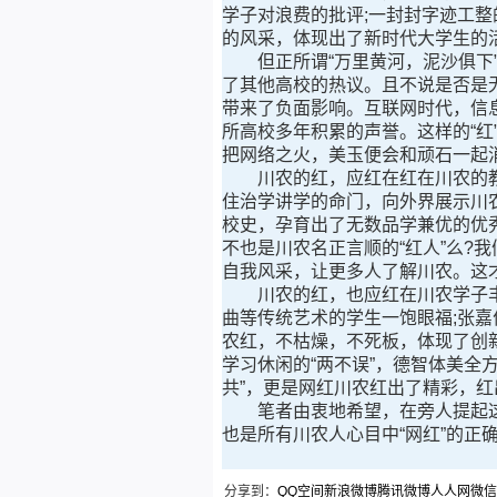
学子对浪费的批评;一封封字迹工
的风采，体现出了新时代大学生的
但正所谓“万里黄河，泥沙俱下”
了其他高校的热议。且不说是否是
带来了负面影响。互联网时代，信
所高校多年积累的声誉。这样的“红
把网络之火，美玉便会和顽石一起
川农的红，应红在红在川农的教学
住治学讲学的命门，向外界展示川农
校史，孕育出了无数品学兼优的优
不也是川农名正言顺的“红人”么
自我风采，让更多人了解川农。这
川农的红，也应红在川农学子丰富
曲等传统艺术的学生一饱眼福;张
农红，不枯燥，不死板，体现了创
学习休闲的“两不误”，德智体美全
共”，更是网红川农红出了精彩，红
笔者由衷地希望，在旁人提起这所
也是所有川农人心目中“网红”的正
分享到：
QQ空间
新浪微博
腾讯微博
人人网
微信