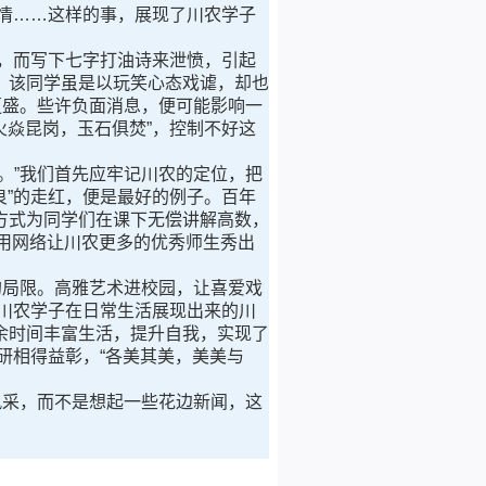
情……这样的事，展现了川农学子
，而写下七字打油诗来泄愤，引起
。该同学虽是以玩笑心态戏谑，却也
更盛。些许负面消息，便可能影响一
火焱昆岗，玉石俱焚”，控制不好这
”我们首先应牢记川农的定位，把
良”的走红，便是最好的例子。百年
方式为同学们在课下无偿讲解高数，
利用网络让川农更多的优秀师生秀出
局限。高雅艺术进校园，让喜爱戏
川农学子在日常生活展现出来的川
余时间丰富生活，提升自我，实现了
研相得益彰，“各美其美，美美与
采，而不是想起一些花边新闻，这