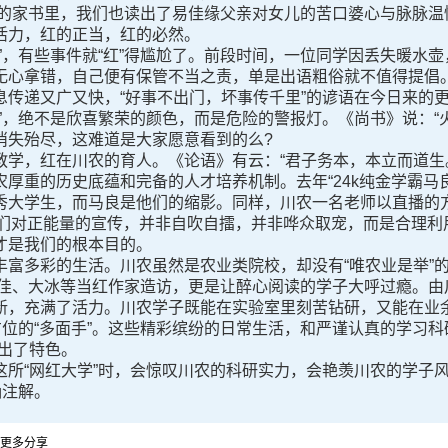
整的家书里，我们也读出了易佳缘父亲对女儿的苦口婆心与脉脉温
活力，红的正当，红的必然。
，有些事件就“红”得尴尬了。前段时间，一位同学因丢失暖水壶
无心拿错，自己便有保管不当之责，单是出语粗俗就不值得提倡
息传递又广又快，“好事不出门，坏事传千里”的谚语在今日来的
”，绝不是欣喜繁荣的颜色，而是危险的警报灯。《尚书》说：“
消失殆尽，这难道是大家愿意看到的么?
，红在川农的育人。《论语》有云：“君子务本，本立而道生。
厚重的历史底蕴和完备的人才培养机制。去年“24k纯金学霸马
秀大学生，而马良是他们的缩影。同样，川农一名老师以直播的
?我们对正能量的宣传，并非自吹自擂，并非哗众取宠，而是合理
才是我们的根本目的。
多彩的生活。川农虽然是农业类院校，却没有“唯农业是举”的
嘉佳、大冰等当红作家造访，更是让醉心阅读的学子大呼过瘾。由
新，充满了活力。川农学子既能在实验室里刻苦钻研，又能在业
方位的“多面手”。这些精彩缤纷的日常生活，和严谨认真的学习科
出了特色。
“网红大学”时，会惊叹川农的科研实力，会艳羡川农的学子风
确注解。
更多分享