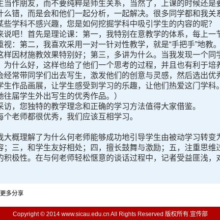
生当作朋友，而不要纯粹是师生关系，当然了，上课的时候还是
什么错，而是会和他们一起分析，一起解决。很多同学都和我关系
某些学科不感兴趣，您是如何挖掘学科中吸引学生的内容的呢？
来说吧！首先是理论课：第一，我特别在意教学的体系，每上一
重视：第二，我喜欢采用一对一针对性教学，就是“手把手”地教
这样因材施教效果特别好；第三，多讲为什么。当我发现一个同
，为什么好，这样也给了他们一个思考的过程，并且也有利于培
会经常带同学们出去写生，激发他们的创意与灵感，然后选出优
学生作品画展，让学生感受到学习的乐趣，让他们热爱这门学科
往届学生外出写生的优秀作品。）
采访，您独特的教学理念和正确的学习方法值得大家借鉴。
每个老师都很优秀，我们应该互相学习。
我大概理解了为什么何老师能够成功地引导学生由被动学习转变
容；三，和学生友好相处；四，擅长鼓舞与激励；五，注重思维
的积极性。在与何老师轻松惬意的谈话过程中，记者受益匪浅，
更多分享
Copyright © 2014 www.sicau.edu.cn All Rights Reserved 版权所有.宣传部