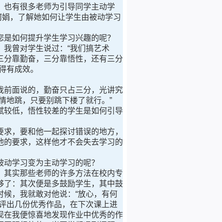
也有很多老师为引导同学主动学
何娟，了解她如何让学生由被动学习
您是如何提升学生学习兴趣的呢？
我曾对学生说过：“我们搞艺术
三分靠勤奋，三分靠悟性，还有三分
得有成效。
我前面说的，勤奋只占三分，光讲究
情地跳，只要别跳下楼了就行。”
赋较低，悟性较差的学生是如何引导
要求，要和他一起探讨错误的地方，
他的要求，这样他才不会失去学习的
被动学习变为主动学习的呢？
，其实那些老师的许多方法在校内专
够了：其次便是多鼓励学生，其中鼓
候，我就敢对他说：“放心，有何
评出几份优秀作品，在下次课上进
现在我便惊喜地发现作业中优秀的作