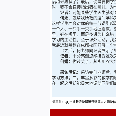
品越来越多了；最后，便是要把学
时，我不会直接指出错在哪儿，为
记者
：可能某些学生天生就对
何娟
：就拿我所教的这门学科
这样学生才会对你的每一节课引起
一个人、一只手一只手地握着教，
里，好在哪里，而是多讲为什么错
学习的主动性。至于课外活动，我
我最近就筹划在成都校区开展一个
（之后，何老师向记者展示了她
记者
：十分感谢您能接受这次
何娟
：你过奖了，其实川农大
采访后记
：采访完何老师后，
学习方法；二，丰富多彩的教学内
在一起之后却能极大地调动同学们
分享到：
QQ空间
新浪微博
腾讯微博
人人网
微信