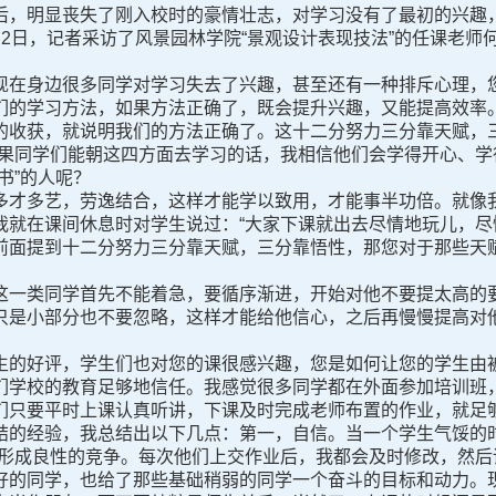
，明显丧失了刚入校时的豪情壮志，对学习没有了最初的兴趣，
2日，记者采访了风景园林学院“景观设计表现技法”的任课老师
现在身边很多同学对学习失去了兴趣，甚至还有一种排斥心理，
们的学习方法，如果方法正确了，既会提升兴趣，又能提高效率。
的收获，就说明我们的方法正确了。这十二分努力三分靠天赋，
如果同学们能朝这四方面去学习的话，我相信他们会学得开心、学
书”的人呢？
多才多艺，劳逸结合，这样才能学以致用，才能事半功倍。就像
我就在课间休息时对学生说过：“大家下课就出去尽情地玩儿，尽
前面提到十二分努力三分靠天赋，三分靠悟性，那您对于那些天
这一类同学首先不能着急，要循序渐进，开始对他不要提太高的
只是小部分也不要忽略，这样才能给他信心，之后再慢慢提高对
生的好评，学生们也对您的课很感兴趣，您是如何让您的学生由
们学校的教育足够地信任。我感觉很多同学都在外面参加培训班
们只要平时上课认真听讲，下课及时完成老师布置的作业，就足
结的经验，我总结出以下几点：第一，自信。当一个学生气馁的时
，形成良性的竞争。每次他们上交作业后，我都会及时修改，然后
好的同学，也给了那些基础稍弱的同学一个奋斗的目标和动力。