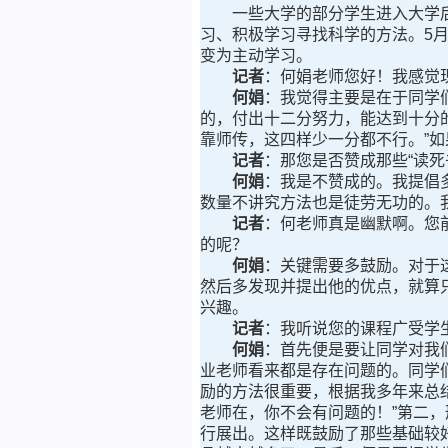
一些大学的部分学生进入大学后
习、积极学习寻找科学的方法。5月
变为主动学习。
记者
：何娟老师您好！我感觉
何娟
：我觉得主要是在于同学
的，付出十二分努力，能达到十分
靠师传，这四样少一分都不行。”
记者
：那您是否赞成那些“读死
何娟
：我是不赞成的。我提倡
数量不讲究方法也是徒劳无功的。
记者
：何老师真是幽默啊。您
的呢？
何娟
：关键需要多鼓励。对于
然后多发现并提出他的优点，就算
兴趣。
记者
：我听说您的课程广受学
何娟
：首先便是要让同学对我
业老师看来都是存在问题的。同学
励的方法很重要，根据我多年来总
老师在，你不会有问题的！”第二
行展出。这样既鼓励了那些基础较