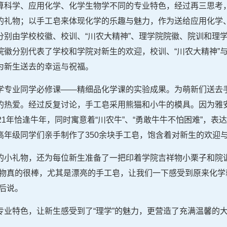
算科学、应用化学、化学生物学不同的专业特色，经过再三思考
的礼物；以手工皂来体现化学的乐趣与魅力，作为送给应用化学
分别由学校校徽、校训、“川农大精神”、理学院院徽、院训和理
院徽分别代表了学校和学院对新生的欢迎，校训、“川农大精神”
为新生送去的幸运与祝福。
学专业同学必修课——精细品化学课的实验成果。为萌新们送去
的热爱。经过反复讨论，手工皂采用熊猫和小牛的模具。因为雅安
1年恰逢牛年，同时寓意着“川农牛”、“勇敢牛牛不怕困难”，表
高年级同学们亲手制作了350余块手工皂，饱含着对新生的欢迎
的小礼物，还为每位新生准备了一把印着学院吉祥物小栗子和院
礼物真的很棒，尤其是漂亮的手工皂，让我们一下感受到原来化学
后说。
业特色，让新生感受到了“理学”的魅力，更营造了充满温馨的大