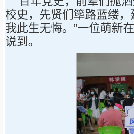
“百年党史，前辈们抛洒
校史，先贤们筚路蓝缕，
我此生无悔。”一位萌新
说到。