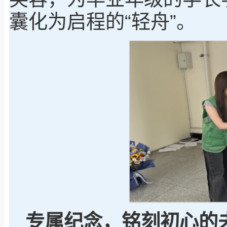
囊化为启程的“轻舟”。
专属纪念
，
铭刻初心的