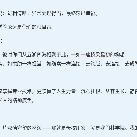
码：逻辑清晰，异常处理得当，最终输出幸福。
学院永远是你们的根目录。
青：
。彼时你们从五湖四海相聚于此，一如一座桥梁最初的构想 ——
实，如拱肋一样担当，如缆索一样连接，去跨越，去连接，去成
仅掌握专业技术，更读懂了人生力量：沉心扎根、从容生长、静
学人的精神底色。
一片深情守望的林海——那就是母校川农，就是我们林学院。我