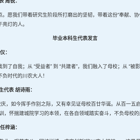
表 周锐：
点。愿我们带着研究生阶段所打磨出的坚韧，带着这份“奉献、协
于亮灯的人。
毕业
本科
生代表发言
效仪：
们找到了自我；从 “受益者” 到 “共建者”，我们融入了母校；从 “被
不负时代的川农大人！
生代表 胡诗雨：
年校庆，如今挥手作别之际，又有幸见证母校百廿华诞。从百一五
校训，怀揣建城院学习的本领，在各自领域踏实奋斗，不负母校的
 任梓涵：