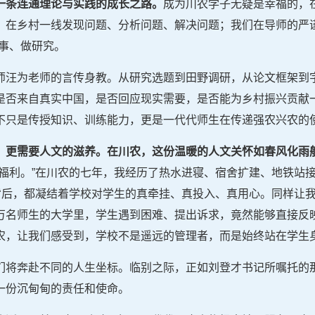
一条连通理论与实践的成长之路。
成为川农学子无疑是幸福的，
，在乡村一线发现问题、分析问题、解决问题；我们在导师的严谨
事、做研究。
师汪为老师的言传身教。从研究选题到田野调研，从论文框架到
是否来自真实中国，是否回应现实需要，是否能为乡村振兴贡献
不只是传授知识、训练能力，更是一代代师生在传递强农兴农的
，更需要人文的滋养。在川农，这份温暖的人文
关怀
如春风化雨
谋福利。”在川农的七年，我经历了热水进寝、宿舍扩建、地铁站
”背后，都凝结着学校对学生的真牵挂、真投入、真用心。同样让
万名师生的大学里，学生遇到困难、提出诉求，竟然能够直接反
农，让我们感受到，学校不是遥远的管理者，而是始终站在学生
们将奔赴不同的人生坐标。临别之际，正如刘登才书记所嘱托的那
一份沉甸甸的责任和使命。