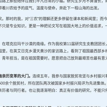
和路上那些陪伴过我们平凡日常的小猫。研究生岁月不算漫长，
带着川农给予的底气、温度与使命，奔赴下一程山海的出发。
农。那时的我，对“三农”的理解还更多停留在课本和新闻里；而
不只是专业知识，更是一种把论文写在祖国大地上的价值追求，
，在塔克拉玛干沙漠的南缘。作为我校第11届研究生支教团团长
园里，在英艾日克乡漫天黄沙的家访路上，看到了祖国最西部乡
，青年担当，是在祖国需要时，愿意把自己放到最艰苦也最有意
扇亲历变革的大门。
连续五年，我参与国家脱贫攻坚与乡村振兴
500余个脱贫村，所在团队两次被国家乡村振兴局评为先进集体
亲历者与同行者。也让我逐渐明白：真正有价值的研究，不能只