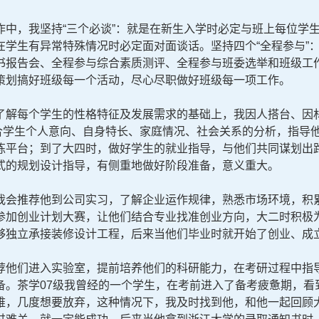
作中，我坚持“三个必谈”：就是在新生入学时必定与班上每位学
在学生有异常特殊情况时必定面对面谈话。坚持四个“全程参与”
书报告会、全程参与综合素质测评、全程参与班委选举和班级工
策划搞好班级每一个活动，尽心尽职做好班级每一项工作。
了解每个学生的性格特征及发展需求的基础上，我因人搭台、因
评，结合学生个人意向、自身特长、家庭情况、社会关系的分析，指
炼平台；到了大四时，做好学生的就业指导，与他们共同谋划出
式的规划设计指导，有侧重地做好阶段准备，意义重大。
会推荐他到公司实习，了解企业运作规律，熟悉市场环境，积累
参加创业计划大赛，让他们结合专业找准创业方向，大二时积极
够独立承接装修设计工程，后来当他们毕业时就开始了创业、成
他们进入实验室，提前培养他们的科研能力，在考研过程中指导
备。茶学07级我曾经的一个学生，在考前进入了备考疲惫期，看
难，几度想要放弃，这种情况下，我及时找到他，和他一起回顾