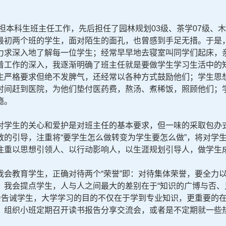
本科生班主任工作，先后担任了园林规划03级、茶学07级、木
最初两个班的学生，面对陌生的面孔，也曾感到手足无措。于是
求深入地了解每一位学生；经常早早地去寝室叫同学们起床，亲身
着工作的深入，我逐渐明确了班主任就是要做学生学习生活中的
生严格要求但绝不发脾气，还经常以各种方式鼓励他们；学生思
时间赶到医院，为他们垫付医药费，熬汤、煮稀饭，照顾他们；
瘾。
学生的关心和爱护是对班主任的基本要求，但一味的采取包办式
教的引导，注重将“要学生怎么做转变为学生要怎么做”，将对学
注重以思想引领人、以行动影响人，以生涯规划引导人，做学生
我会教育学生，正确对待两个“荣誉”即：对待集体荣誉，要全力
；我会提点学生，人与人之间最大的差别在于“知识的广博与否、
还会告诫学生，大学学习的目的不仅在于学到专业知识，更重要的
，组织小班定期召开读书报告分享交流会，或者是不定期就一些