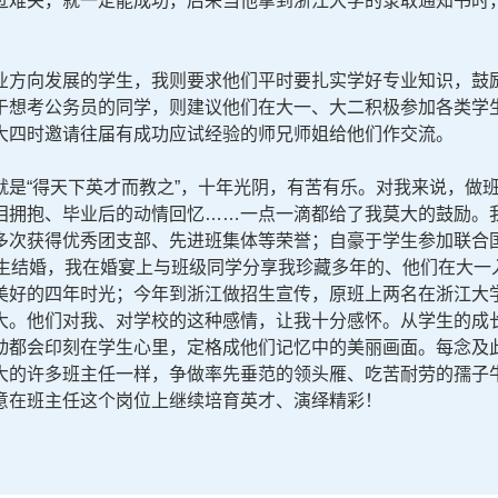
过难关，就一定能成功，后来当他拿到浙江大学的录取通知书时
方向发展的学生，我则要求他们平时要扎实学好专业知识，鼓励
于想考公务员的同学，则建议他们在大一、大二积极参加各类学
大四时邀请往届有成功应试经验的师兄师姐给他们作交流。
“得天下英才而教之”，十年光阴，有苦有乐。对我来说，做班
泪拥抱、毕业后的动情回忆……一点一滴都给了我莫大的鼓励。
多次获得优秀团支部、先进班集体等荣誉；自豪于学生参加联合
学生结婚，我在婚宴上与班级同学分享我珍藏多年的、他们在大一
美好的四年时光；今年到浙江做招生宣传，原班上两名在浙江大
大。他们对我、对学校的这种感情，让我十分感怀。从学生的成
动都会印刻在学生心里，定格成他们记忆中的美丽画面。每念及
大的许多班主任一样，争做率先垂范的领头雁、吃苦耐劳的孺子
意在班主任这个岗位上继续培育英才、演绎精彩！