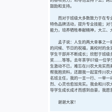
的各项努力，劝导他坚持下去，跨
鼓励和支持。
而对于班级大多数致力于在专业
特色品牌活动，提升专业技能；对
能力，培养牺牲奉献精神，大三、
孟子说：人生的两大幸事之一就是
的问候、节日的祝福，离校时的含
学生干部并不断成长；欣慰于班级
奖……等等。去年茶学07级一位
生激动不已，难忘在川农大充实而
帮我抱资料，还跟我一起宣传川农
名班主任，我的一言一行、一举一
烈、心灵也愈加充实。我会和川农
导学生成长成才而感到自豪，我愿
谢谢大家！