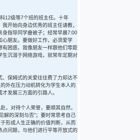
科12级等7个班的班主任。十年
，我开始向身边优秀的班主任请教，
指导同学叠被子；经常早晨7:00
知心朋友。要做好工作，必须爱学
想有困惑，我像朋友一样跟他们零距
学生沉溺于网络游戏，就常年定期对
、保姆式的关爱往往费了力却达不
生的外在压力动机转化为学生本人的
成才发展三方面的引路人。
以赴，对待个人荣誉，要顺其自然，
见解的深刻与否”；要时常思考自己
在于形成人生正确的价值判断，从而
热点问题，与他们进行平等开放式的