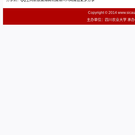
分享到：
QQ空间
新浪微博
腾讯微博
人人网
微信
更多分享
Copyright © 2014 www.sic
主办单位：四川农业大学 承办