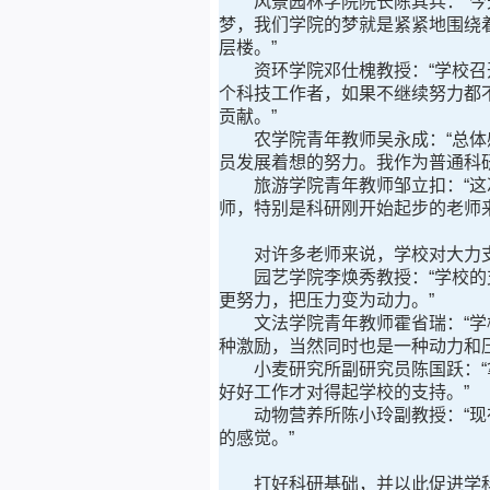
风景园林学院院长陈其兵：“今天
梦，我们学院的梦就是紧紧地围绕
层楼。”
资环学院邓仕槐教授：“学校召开
个科技工作者，如果不继续努力都
贡献。”
农学院青年教师吴永成：“总体感
员发展着想的努力。我作为普通科
旅游学院青年教师邹立扣：“这次
师，特别是科研刚开始起步的老师
对许多老师来说，学校对大力支
园艺学院李焕秀教授：“学校的支
更努力，把压力变为动力。”
文法学院青年教师霍省瑞：“学校
种激励，当然同时也是一种动力和
小麦研究所副研究员陈国跃：“拿
好好工作才对得起学校的支持。”
动物营养所陈小玲副教授：“现在
的感觉。”
打好科研基础，并以此促进学科