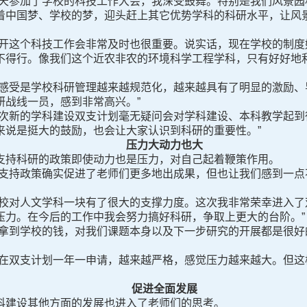
参加了学校的科技工作大会，我深受鼓舞。特别是我们风景园
着中国梦、学校的梦，迎头赶上其它优势学科的科研水平，让风
这个科技工作会非常及时也很重要。说实话，现在学校的制度
不得行。像我们这个近农非农的环境科学工程学科，只有好好地
受是学校科研管理越来越规范化，越来越具有了明显的激励、
研战线一员，感到非常高兴。”
新的学科建设双支计划毫无疑问会对学科建设、本科教学起到
来说是挺大的鼓励，也会让大家认识到科研的重要性。”
压力大动力也大
持科研的政策即使动力也是压力，对自己起着鞭策作用。
持政策确实促进了老师们更多地出成果，但也让我们感到一点
对人文学科一块有了很大的支撑力度。这次我非常荣幸进入了
压力。在今后的工作中我会努力搞好科研，争取上更大的台阶。”
到学校的钱，对我们课题本身以及下一步研究的开展都是很好
双支计划一年一申请，越来越严格，感觉压力越来越大。但这
促进全面发展
建设其他方面的发展也进入了老师们的思考。