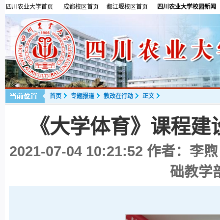
四川农业大学首页
成都校区首页
都江堰校区首页
四川农业大学校园新闻
首页
专题报道
教改在行动
正文
《大学体育》课程建
2021-07-04 10:21:52
作者：李煦
础教学