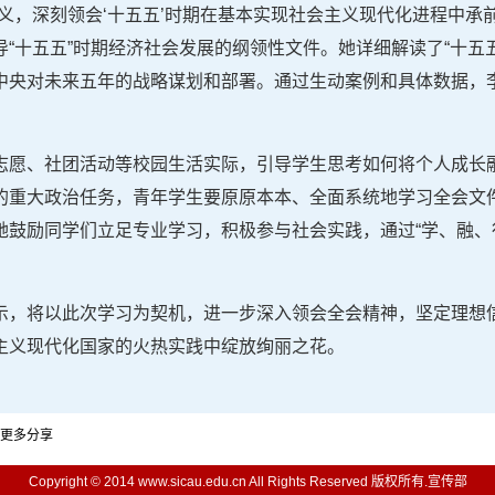
义，深刻领会‘十五五’时期在基本实现社会主义现代化进程中承
“十五五”时期经济社会发展的纲领性文件。她详细解读了“十五
中央对未来五年的战略谋划和部署。通过生动案例和具体数据，
志愿、社团活动等校园生活实际，引导学生思考如何将个人成长
的重大政治任务，青年学生要原原本本、全面系统地学习全会文
她鼓励同学们立足专业学习，积极参与社会实践，通过“学、融、
示，将以此次学习为契机，进一步深入领会全会精神，坚定理想
主义现代化国家的火热实践中绽放绚丽之花。
更多分享
Copyright © 2014 www.sicau.edu.cn All Rights Reserved 版权所有.宣传部