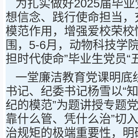
为扎实做好2025届毕
想信念、践行使命担当，
模范作用，增强爱校荣校
围，5-6月，动物科技学
担时代使命”毕业生党员“
一堂廉洁教育党课明底
书记、纪委书记杨雪以“
纪的模范”为题讲授专题
靠什么管、凭什么治”切
治规矩的极端重要性，明