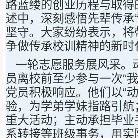
路蓝缕的创业历程与取得
述中，深刻感悟先辈传承
坚守。大家纷纷表示，将
争做传承校训精神的新时代
一轮志愿服务展风采。
员离校前至少参与一次“
党员积极响应。他们以“
验，为学弟学妹指路引航
重大活动；主动承担毕业
系转接等班级事务，用实