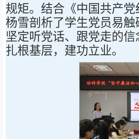
规矩。结合《中国共产党
杨雪剖析了学生党员易触
坚定听党话、跟党走的信
扎根基层，建功立业。