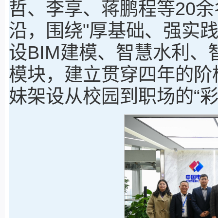
哲、李享、蒋鹏程等20
沿，围绕"厚基础、强实
设BIM建模、智慧水利
模块，建立贯穿四年的阶
妹架设从校园到职场的“彩