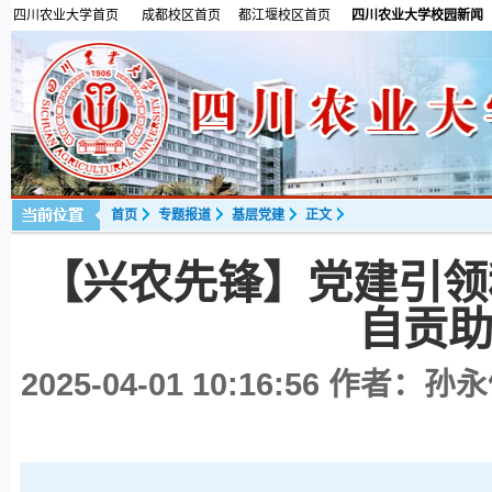
四川农业大学首页
成都校区首页
都江堰校区首页
四川农业大学校园新闻
首页
专题报道
基层党建
正文
【兴农先锋】党建引领
自贡
2025-04-01 10:16:56
作者：孙永