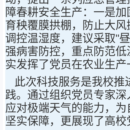
障春耕安全生产：一是加
育秧覆膜拱棚，防止大风
调控温湿度，建议采取"
强病害防控，重点防范低
实发挥了党员在农业生产
此次科技服务是我校推
践。通过组织党员专家深
应对极端天气的能力，为
坚实保障，更展现了高校