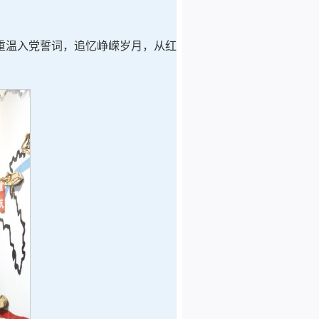
重温入党誓词，追忆峥嵘岁月，从红