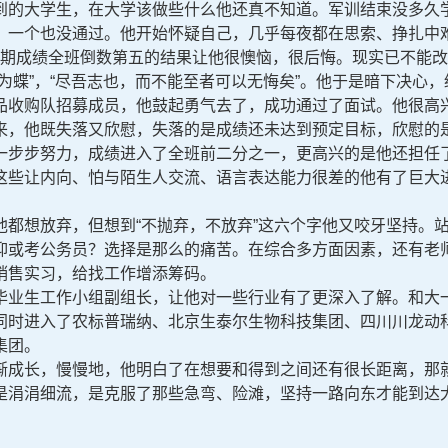
的大学生，在大学该做些什么他还真不知道。军训结束没多久学
，一个也没通过。他开始怀疑自己，几乎每夜都在思索、挣扎中
学期成绩全班倒数第五的结果让他很懊恼，很后悔。现实已不能
为蝶”，“尽吾志也，而不能至者可以无悔矣”。他于是暗下决心
收购队招募成员，他鼓起勇气去了，成功通过了面试。他很高兴
来，他既失落又欣慰，失落的是成绩还未达到预定目标，欣慰的
一步步努力，成绩进入了全班前二分之一，更高兴的是他还担任
这些让内向、怕与陌生人交流、语言表达能力很差的他有了巨大
想放弃，但想到“不抛弃，不放弃”这六个字他又咬牙坚持。站
抑或考公务员？选择是那么的痛苦。在综合多方面因素，还有老
销售实习，给找工作增添筹码。
业生工作小组副组长，让他对一些行业有了更深入了解。和大一
同时进入了农标普瑞纳、北京生泰尔生物科技集团、四川川龙动
集团。
成长，慢慢地，他明白了在想要和得到之间还有很长距离，那就
是涓涓细流，是克服了那些急弯、险滩，坚持一路向东才能到达