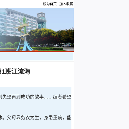
设为首页
|
加入收藏
级1班江流海
到失望再到成功的故事……编者希望
悲。父母靠务农为生，身患重病，能