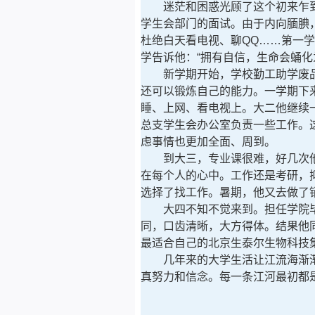
迷茫和困惑光顾了这个初来乍到
学生会部门的面试。由于内向腼腆
杜绝白天看电视、聊QQ……第一
学告诉他：“拥有自信，生命会蛹化
新学期开始，学校勤工助学废品
还可以锻炼自己的能力。一学期下
睡、上网、看电视上。大二他继续
总支学生会办公室负责一些工作。
虑事情也更加全面、周到。
到大三，专业课很难，好几次他都
在每个人的心中。工作还是考研，
选择了找工作。暑期，他又去做了
大四不知不觉来到。担任学院毕
同，口齿清晰，大方得体。结果他
最适合自己的北京生泰尔生物科技
几年来的大学生活让江流海渐渐
真努力和信念。每一条江河最初都