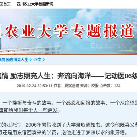
区首页
四川农业大学校园新闻
真情 励志照亮人生
正文
情 励志照亮人生：奔流向海洋——记动医06
2010-02-24 20:53:11
作者：夏斌易瑜 来源：校报 点击数：
124
，一个挫折与奋斗的故事，一个感恩和回报的故事，一个从绝望
故事能给我们每个人一些启发
。
的江流海，2006年暑假收到了大学录取通知书，这令他既喜又
母还是用东借西凑来的学费，送他走进了梦寐以求的象牙塔。