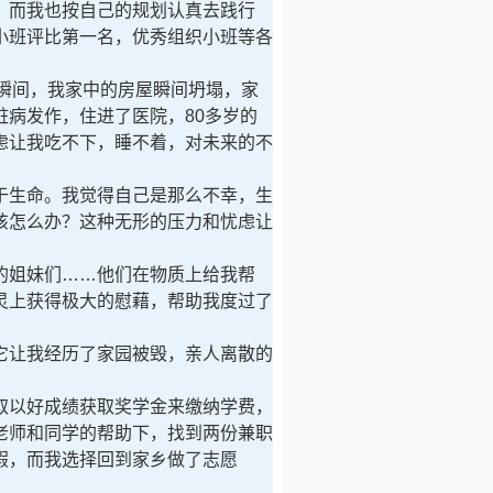
而我也按自己的规划认真去践行
小班评比第一名，优秀组织小班等各
一瞬间，我家中的房屋瞬间坍塌，家
病发作，住进了医院，80多岁的
虑让我吃不下，睡不着，对未来的不
生命。我觉得自己是那么不幸，生
该怎么办？这种无形的压力和忧虑让
姐妹们……他们在物质上给我帮
灵上获得极大的慰藉，帮助我度过了
它让我经历了家园被毁，亲人离散的
以好成绩获取奖学金来缴纳学费，
老师和同学的帮助下，找到两份兼职
假，而我选择回到家乡做了志愿