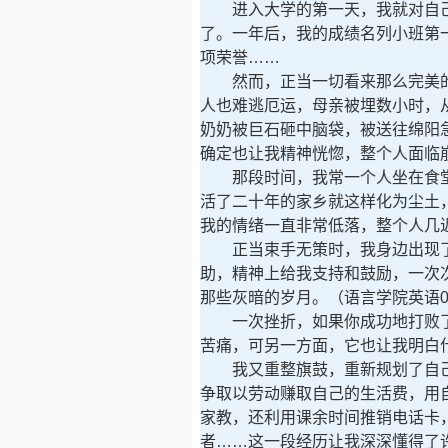
进入大学的第一天，我就对自己
了。一年后，我的成绩名列小班第
项荣誉……
然而，正当一切看来那么完美的时候
人也难逃厄运，母亲被埋数小时，
奶奶被巨石砸中脑袋，被送往绵阳
确定也让我精神恍惚，整个人面临
那段时间，我常一个人坐在食堂
活了二十年的家乡就这样化为尘土
我的情绪一直非常低落，整个人几
正当束手无策时，我身边出现了
助，精神上给我支持和鼓励，一次
那些灰暗的岁月。（语言学院英语0
一次挫折，如果你成功地打败了它
苦痛，可另一方面，它也让我明白
我又重整旗鼓，重新规划了自己
争取以劳动赚取自己的生活费，用
家教，还利用课余时间推销电话卡
者……这一段经历让我深深懂得了