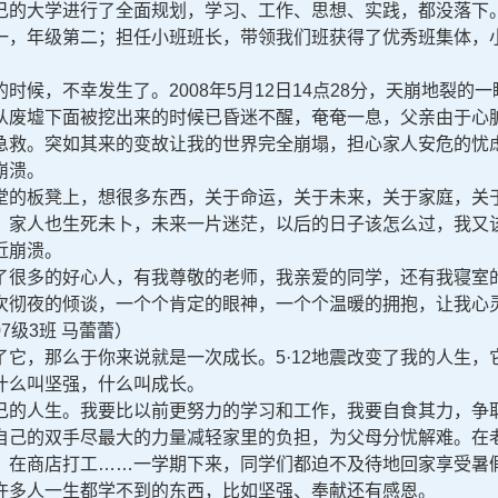
的大学进行了全面规划，学习、工作、思想、实践，都没落下。
一，年级第二；担任小班班长，带领我们班获得了优秀班集体，
，不幸发生了。2008年5月12日14点28分，天崩地裂的
从废墟下面被挖出来的时候已昏迷不醒，奄奄一息，父亲由于心脏
急救。突如其来的变故让我的世界完全崩塌，担心家人安危的忧
崩溃。
的板凳上，想很多东西，关于命运，关于未来，关于家庭，关于
，家人也生死未卜，未来一片迷茫，以后的日子该怎么过，我又
近崩溃。
很多的好心人，有我尊敬的老师，我亲爱的同学，还有我寝室的
次彻夜的倾谈，一个个肯定的眼神，一个个温暖的拥抱，让我心
7级3班 马蕾蕾）
，那么于你来说就是一次成长。5·12地震改变了我的人生，
什么叫坚强，什么叫成长。
的人生。我要比以前更努力的学习和工作，我要自食其力，争取
自己的双手尽最大的力量减轻家里的负担，为父母分忧解难。在
，在商店打工……一学期下来，同学们都迫不及待地回家享受暑
许多人一生都学不到的东西，比如坚强、奉献还有感恩。