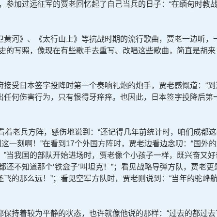
时，参加过远征军的贾老回忆起了自己当兵的日子：“在缅甸时教
黄河》、《太行山上》等抗战时期的流行歌曲，贾老一边听，一
历史的写照，像现在有些歌手去重写、改唱这些歌曲，简直是胡来
受日本签字投降时第一个奏响礼炮的炮手，贾老感慨道：“到
出任何伤害行为，只有恨得牙痒痒。也因此，日本签字投降后第
着老兵方阵，感伤地说到：“还记得几年前统计时，咱们成都这片
到这一刻啊！”在看到17个外国方阵时，贾老边看边念叨：“国外
！”当我国的部队开始进场时，贾老像个小孩子一样，既兴奋又好
都还不知道那个‘铁盒子’叫坦克！”；看见战略导弹方队，贾老更
还飞的那么远！”；看见空军方队时，贾老则说到：“当年的驼峰
持着较为平静的状态，也许就像他说的那样：“过去的都过去