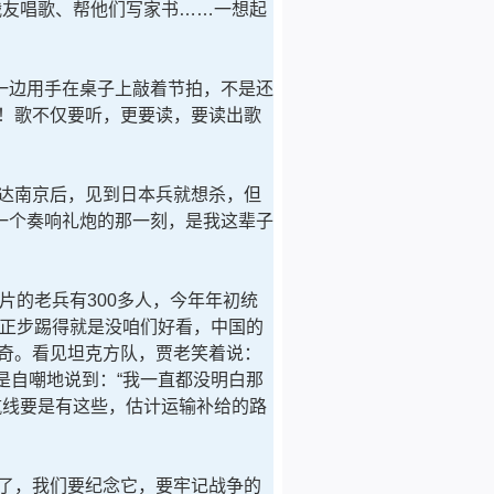
战友唱歌、帮他们写家书……一想起
边用手在桌子上敲着节拍，不是还
！歌不仅要听，更要读，要读出歌
达南京后，见到日本兵就想杀，但
一个奏响礼炮的那一刻，是我这辈子
的老兵有300多人，今年年初统
的正步踢得就是没咱们好看，中国的
奇。看见坦克方队，贾老笑着说：
是自嘲地说到：“我一直都没明白那
航线要是有这些，估计运输补给的路
了，我们要纪念它，要牢记战争的