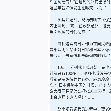
靠国防硬气！”在缅甸的外宾出场
这些事就好像发生在昨天一样。”
阅兵开始前，现场奏响了《保卫
哼上两句：“每一首歌都是那一段
里面蕴藏的时代精神！”
当礼炮奏响时，作为在国民政府接
是部队明令禁止对日军和日本人做
最激动、最感慨和最骄傲的时刻。”
10点，分列式正式开始。贾老看
计就只有100多了，很多老兵没等
兵都是操练得井井有条、威风凛凛
“当年日本侵略中国的时候，好多人
么大得导弹是怎么把它送上天得，
上会少死多少人啊！”……
整个观看阅兵的过程中，贾老都保