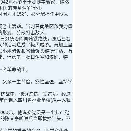
942年春节李玉贤辍学离家，毅然
卫国的神圣斗争行列。
因为才15岁，被分配担任中队文
游击活动。当时晋南地区敌我力量
的形式，分散打击敌人。
日冠统治的同蒲铁路线，身后左右
队的活动造成了极大威胁。再加上当
以小米稀饭和谷糠馒头维持生活，有
毙、俘虏了一批日伪军和汉奸、特
一名革命战士。
父亲一生节俭，党性坚强，坚持学
在抗战中，他负过伤、立过功。经过
8年他调入四川省林业学校(后并入我
2000元，他说交党费是一个共产党
院的陈义亭听说后当即拔掉针头，不
关注党的重要的会议，新党章修改