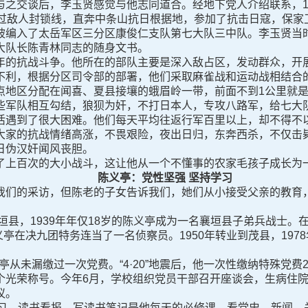
与之交谈后，李玉贤感觉与他志同道合。经地下党人介绍联系，1
冲过敌人封锁线，直奔中条山抗日根据地，参加了抗击日寇，保家
入了太岳军区三分区康俊仁支队第七大队三中队。李玉贤当时
大队长陈青林同志的随身文书。
的抗战斗争。他所在的部队主要是深入敌占区，发动群众，开展
不利，根据分区司令部的部署，他们采取麻雀战和运动战相结合
区分配在闻喜、夏县接壤的蛾眉岭一带，前面不到1公里就是
些军队相互勾结，狼狈为奸，不打日本人，专攻八路军，给七大
活遇到了很大困难。他们每天平均往返行军百里以上，却不得不
大家的抗战情绪高涨，不畏艰险，夜出日归，东奔西杀，不仅击
日伪汉奸闻风丧胆。
上百次的大小战斗，这让他从一个不懂事的农家毛孩子成长为
陈义亭：党性坚强 坚持学习
们的采访，但陈老的子女告诉我们，她们从小接受父亲的教育，
。
县，1939年年仅18岁的陈义亭成为一名襄垣县子弟兵战士。
义亭在决九团特务连当了一名侦察员。1950年转业到茂县，197
从未漏缴过一次党费。“4·20”地震后，他一次性缴纳特殊党费
个光荣称号。今年6月，学校组织党员干部召开座谈会，生病住
议。
，读书看报、写读书笔记是他每天的必修课，看党史、新闻，