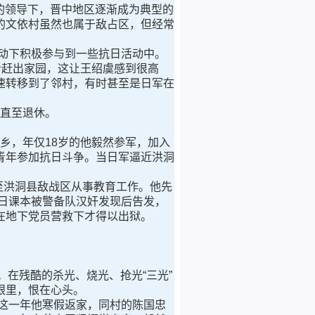
的领导下，晋中地区逐渐成为典型的
的文依村虽然也属于敌占区，但经常
动下积极参与到一些抗日活动中。
者赶出家园，这让王绍虞感到很高
速转移到了邻村，有时甚至是日军在
，直至退休。
乡，年仅18岁的他毅然参军，加入
青年参加抗日斗争。当日军逼近洪洞
至洪洞县敌战区从事教育工作。他先
抗日课本被警备队汉奸发现后告发，
在地下党员营救下才得以出狱。
。在残酷的杀光、烧光、抢光“三光”
眼里，恨在心头。
这一年他寒假返家，同村的陈国忠