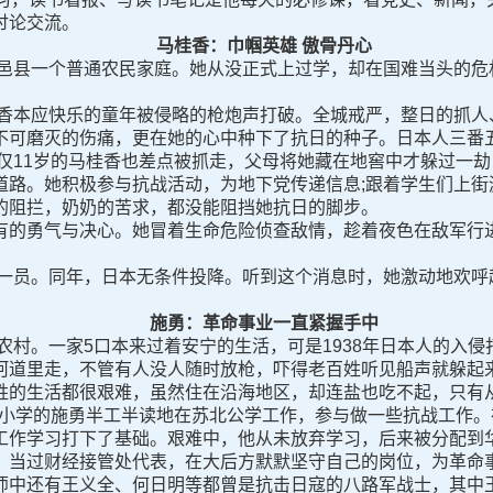
讨论交流。
马桂香：巾帼英雄 傲骨丹心
邑县一个普通农民家庭。她从没正式上过学，却在国难当头的危
香本应快乐的童年被侵略的枪炮声打破。全城戒严，整日的抓人
不可磨灭的伤痛，更在她的心中种下了抗日的种子。日本人三番
年仅11岁的马桂香也差点被抓走，父母将她藏在地窖中才躲过一
道路。她积极参与抗战活动，为地下党传递信息;跟着学生们上街
的阻拦，奶奶的苦求，都没能阻挡她抗日的脚步。
的勇气与决心。她冒着生命危险侦查敌情，趁着夜色在敌军行进
一员。同年，日本无条件投降。听到这个消息时，她激动地欢呼
施勇：革命事业一直紧握手中
村。一家5口本来过着安宁的生活，可是1938年日本人的入侵
道里走，不管有人没人随时放枪，吓得老百姓听见船声就躲起来
姓的生活都很艰难，虽然住在沿海地区，却连盐也吃不起，只有
年小学的施勇半工半读地在苏北公学工作，参与做一些抗战工作
工作学习打下了基础。艰难中，他从未放弃学习，后来被分配到
，当过财经接管处代表，在大后方默默坚守自己的岗位，为革命
还有王义全、何日明等都曾是抗击日寇的八路军战士，其中王