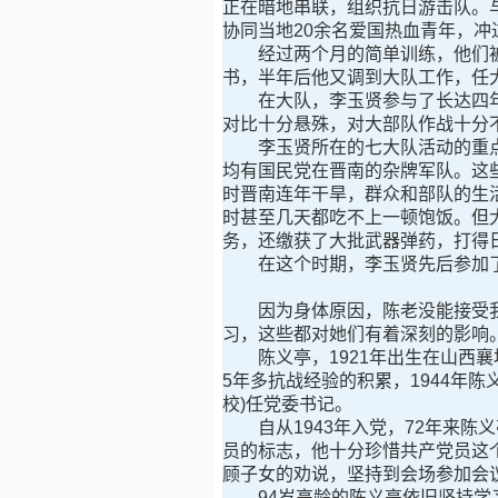
正在暗地串联，组织抗日游击队。
协同当地20余名爱国热血青年，
经过两个月的简单训练，他们被编
书，半年后他又调到大队工作，任
在大队，李玉贤参与了长达四年
对比十分悬殊，对大部队作战十分
李玉贤所在的七大队活动的重点地
均有国民党在晋南的杂牌军队。这
时晋南连年干旱，群众和部队的生
时甚至几天都吃不上一顿饱饭。但
务，还缴获了大批武器弹药，打得
在这个时期，李玉贤先后参加了
因为身体原因，陈老没能接受我
习，这些都对她们有着深刻的影响
陈义亭，1921年出生在山西襄垣
5年多抗战经验的积累，1944年陈
校)任党委书记。
自从1943年入党，72年来陈义亭
员的标志，他十分珍惜共产党员这
顾子女的劝说，坚持到会场参加会
94岁高龄的陈义亭依旧坚持学习