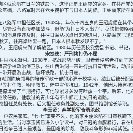
地区就沦陷在日军的铁蹄下，这里正是王绍虞的家乡。在共产党
众基础，八路军时常在老乡掩护下与日本人周旋。王绍虞家所在
。
路军中担任区长，1943年，年仅十四五岁的王绍虞便在其带
。尽管没有直接参加战斗，但能“为打日本人出力”，尽快把侵略
护和消息传递及时，往往日军从据点出来刚进村，八路军就已迅
秋天，往高粱地里一跑，日本人根本就发现不了。”
久，王绍虞来到了解放区。1980年历任我校党委副书记、书记
宋捷德：严刑拷打仍不屈
县西永凝村。1938年，抗战形势严峻，眼看着侵略者打到了家
随营学校政治保卫队，在山西洪洞一带进行抗日宣传活动，动员
一带开展游击战，破坏铁路，抗击日寇。
被派到陈庚领导的培养军政干部的沁源干校学习，结业后被分配
里等村任教，明里教书，暗中宣传抗日。1942年，他因为持有
捷德遭受了严刑拷打，可他咬紧牙关没有吐露一个字。后来，他
续任教，他教过的青少年有不少都走上抗日的道路。
校担任总务处长，后又担任教务处副处长，图书馆副馆长等职。
李玉贤：弃学投军奋勇杀敌
户农民家庭。“七·七”事变不久，他的家乡便沦陷在日寇铁蹄下
的生活。当时李玉贤已进入小学读书，对日冠的血腥暴行，看在
日战争已进入最艰苦、最困难的阶段，敌我斗争形势非常紧张。