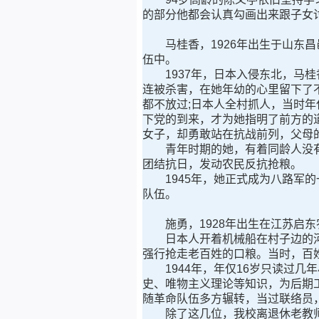
的部分他都会认真勾画出来跟子女
马桂香，1926年出生于山东昌
伍中。
1937年，日本入侵东北，马桂
连被杀害，在她年幼的心里留下了
都不放过;日本人全村抓人，当时
下党的到来，才为她指明了前方的
女子，却勇敢站在抗战前列，父母
青年时期的她，有着同龄人没有
团结抗日，发动农民反抗抢粮。
1945年，她正式成为八路军的
队伍。
施勇，1928年出生在江苏启东农
日本人开着机械船在村子边的河
强行抢走老百姓的口粮。当时，百
1944年，年仅16岁只读过几
史、唯物主义理论等知识，为后期
随革命队伍多方辗转，当过联络员
除了这几位，我校离退休老教师中