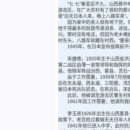
“七·七”事变后不久，山西晋中
游击区，在广大农村有了很好的群
是“白天日本人来，晚上八路军来”
因为家中的亲人就有地下党，在八
他干得最多的就是传递消息、送信
兴。那时没有电话，但因为老乡掩
村东头，八路军就藏在村西。“要是
1945年，在日本宣布投降前不
宋捷德，1920年生于山西省洪洞
第二战区由薄一波等领导和指挥的
县，他随军转战汾西、霍县、灵石
由于工作需要，1939年7月他
后在东永凝、西永凝、三阳堡、湾
被日本宪兵队抓走。在宪兵队，宋
此后，他被调至游击区曹生村继
1961年因工作需要，他调到我
李玉贤1926年出生在山西夏县一
政策下，老百姓过着暗无天日非人
1941年他已进入中学，此时抗