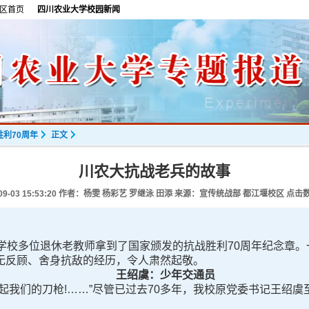
区首页
四川农业大学校园新闻
利70周年
正文
川农大抗战老兵的故事
09-03 15:53:20
作者：杨雯 杨彩艺 罗继泳 田添 来源：宣传统战部 都江堰校区 点击
校多位退休老教师拿到了国家颁发的抗战胜利70周年纪念章。
无反顾、舍身抗敌的经历，令人肃然起敬。
王绍虞：少年交通员
我们的刀枪!……”尽管已过去70多年，我校原党委书记王绍虞