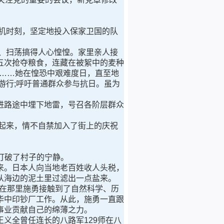
机时刻，坚定地投入保家卫国的队
、扫荡搞得人心惶惶。家里亲人接
五次抢夺粮食，连藏在被絮中的麦种
劫……她在惶恐中艰难度日，直至地
游行;呼吁普通群众参与抗日。虽为
路途中埋下地雷，号召各阶层群众
起来，情不自禁加入了街上的庆祝
打破了村子的宁静。
。日本人向当地老百姓收人头税，
从海边的泥土里过滤出一点盐来。
。在那里施勇接触到了自然科学、历
华中印钞厂工作。从此，施勇一直跟
事业贡献自己的绵薄之力。
义全曾任连长的八路军129师在八