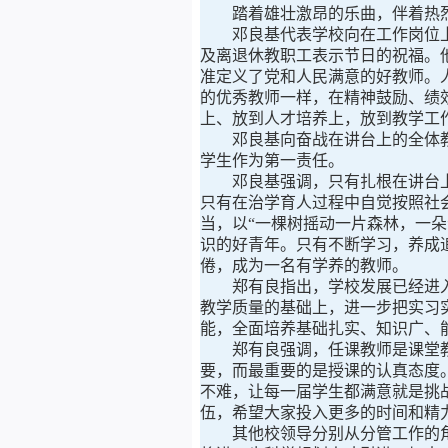
踏着雄壮激昂的乐曲，伴着热烈
邓良基代表学校向在工作岗位上
及离退休教职工表示节日的祝福。
准定义了党和人民满意的好教师。
的优秀教师一样，在精神鼓励、绩
上、放到人才培养上，放到教学工
邓良基向奋战在讲台上的全体
学生作为第一责任。
邓良基强调，只有扎根在讲台
只有在治学育人过程中自觉按照社
当，以“一棵树摇动一片森林，一
识的好青年。只有不断学习，养成
倦，成为一名有学养的教师。
郑有良指出，学校发展已经进
教学质量的基础上，进一步把实习
能，全面培养基础扎实、知识广、
郑有良强调，任课教师是课堂
要，而最重要的是授课的认真态度。
不难，让每一届学生都满意就是挑
伍，希望大家投入更多的时间和精
其他校领导分别从分管工作的