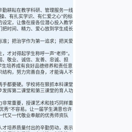
勤耕耘在教学科研、管理服务一线
操、有扎实学识、有仁爱之心
”
的标
的设定，让像在座各位潜心投入教学
们把时间、精力、爱心放到学生成长
标准；把治学作为第一追求；把关爱
，才对得起学生称呼一声“老师”。
国、敬业、诚信、友善、忠诚、担
学生培养成有良好品德修养和责任意
识结构，努力完善自身，才能诲人不
两手都要硬。学校将在狠抓本科课堂
步发挥第二课堂和第三课堂的育人功
力非常重要，授课艺术和技巧同样重
优秀”不容易。让一届学生满意也许
一代又一代敬业奉献的优秀师资队
。
人才培养质量付出的辛勤劳动，表示