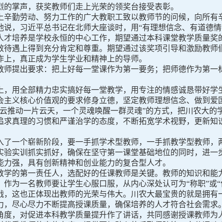
的掌声，获奖教师们走上光荣的领奖台接受表彰。
辛勤劳动、努力工作的广大教职工致以教师节的问候，向所有辛
他说，习近平总书记在北师大座谈时，用
“
有理想信念、有道德情
人才培养是学校永恒的中心工作，期望通过本科课堂教学质量奖
效待遇上得到充分肯定和尊重。期望通过该奖项引导和激励教师
作上，真正成为学生学业和精神上的导师。
教师提出要求：把上好每一堂课作为第一要务；把师德作为第一
上，用全部精力忠实搞好每一堂教学，用专注的情感诚恳带好学生
会主义核心价值观的要求修身立德，坚定教师理想信念、做到爱
朵云推动一片云天，一个灵魂唤醒一群灵魂”的方式，把川农大的
追求真理的习惯和严谨治学的态度，不断拓宽学术视野，更新知
入了一个崭新阶段，要一手抓学术型教师，一手抓教学型教师，
实验实训抓实抓好，确保在坚守第一课堂基础地位的同时，进一
能力强，具有创新精神和创业能力的复合型人才。
教学的第一责任人，选配好的任课教师是关键。教师的知识和能
作为一名教师要让学生心服口服，从内心深处认可为“称职”或“
战，这也正体现出教师的光荣与伟大。川农大最宝贵的就是拥有
力，尽心尽力不断提高授课质量，确保培养的人才符合社会需求
角度，对促进本科教学质量提升作了讲话，共同感谢授课教师为