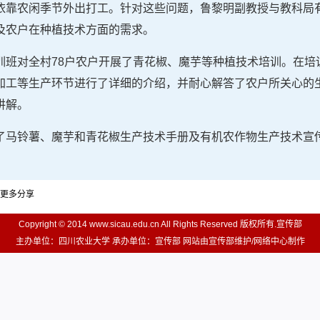
依靠农闲季节外出打工。针对这些问题，鲁黎明副教授与教科局
及农户在种植技术方面的需求。
训班对全村78户农户开展了青花椒、魔芋等种植技术培训。在培
加工等生产环节进行了详细的介绍，并耐心解答了农户所关心的
讲解。
了马铃薯、魔芋和青花椒生产技术手册及有机农作物生产技术宣
更多分享
Copyright © 2014 www.sicau.edu.cn All Rights Reserved 版权所有.宣传部
主办单位：四川农业大学 承办单位：宣传部 网站由宣传部维护/网络中心制作