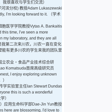
，我很喜欢与学生们交流）
学河滨分校
)
教授
Adam Lukaszewski
, I'm looking forward to it.
（
学术
细胞医学学院教授
Vytas A. Bankaitis
 this time, I've seen a more
 my laboratory, and they are all
是我第二次来川农，川农一直在变化
望能有更多川农的学生来我的团队里
国立农业
・
食品产业技术综合研
kao Komatsuda
首席高级研究员
nest, I enjoy exploring unknown
。）
传学实验室主任
Ian Stewart Dundas
ryone this is such a wonderful
大学）
）应用生命科学部
Dae-Jin Yun
教授
 here are blossoming. I'd love to