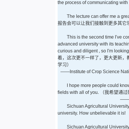
the process of communicating with
The lecture can offer me a grea
报告会可以让我们接触到更多其它
This is the second time I've co
advanced university with its teach
curious and diligent , so I'm looki
着，这次更不一样了，更大更新，
学习）
——Institute of Crop Science Nati
I hope more people could know
fields with all of you.
（
我希望通过
——U
Sichuan Agricultural Universit
university. How unbelievable it is!
Sichuan Agricultural Universit