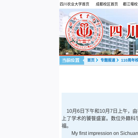
四川农业大学首页
成都校区首页
都江堰校
首页
专题报道
110周年
10
月
6
日下午和
10
月
7
日上午，由
上了学术的饕餮盛宴。
数位外籍科
福。
My first impression on Sichuan 