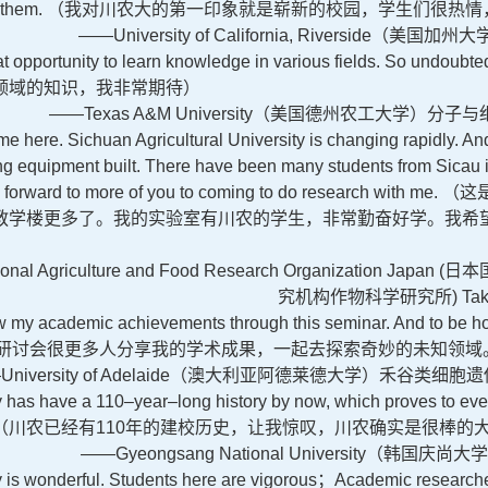
 them.
（
我对川农大的第一印象就是崭新的校园，学生们很热情
——University of California, Riverside
（美国加州大
t opportunity to learn knowledge in various fields. So undoubtedly
领域的知识，我非常期待）
——Texas A&M University
（美国德州农工大学）分子与
me here. Sichuan Agricultural University is changing rapidly. And
ing equipment built. There have been many students from Sicau in
ng forward to more of you to coming to do research with me.
（
这
教学楼更多了。我的实验室有川农的学生，非常勤奋好学。我希
onal Agriculture and Food Research Organization Japan (
日本
究机构作物科学研究所
) Ta
 my academic achievements through this seminar. And to be ho
研讨会很更多人分享我的学术成果，一起去探索奇妙的未知领域
niversity of Adelaide
（澳大利亚阿德莱德大学）禾谷类细胞遗
y has have a 110–year–long history by now, which proves to eve
（
川农已经有
110
年的建校历史，让我惊叹，川农确实是很棒的
——Gyeongsang National University
（韩国庆尚大学
y is wonderful. Students here are vigorous
；
Academic researches