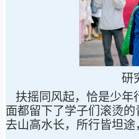
研
扶摇同风起，恰是少年
面都留下了学子们滚烫的青
去山高水长，所行皆坦途