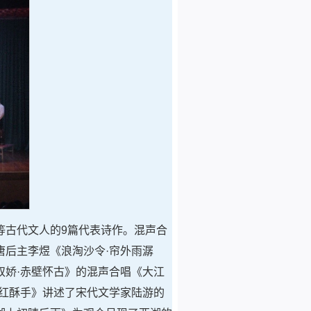
等古代文人的9篇代表诗作。混声合
后主李煜《浪淘沙令·帘外雨潺
娇·赤壁怀古》的混声合唱《大江
红酥手》讲述了宋代文学家陆游的