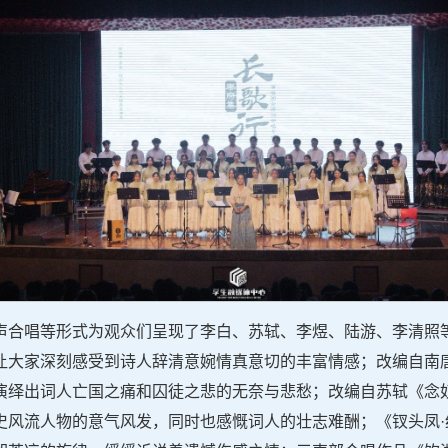
声合唱等形式为观众们呈现了李白、苏轼、李煜、陆游、李清照
让大家深刻感受到诗人辞清意婉情真意切的丰富情感；改编自南唐
演绎出词人亡国之痛和囚徒之悲的无奈与悲愁；改编自苏轼《念奴
史风流人物的意气风发，同时也感慨词人的壮志难酬；《钗头凤·