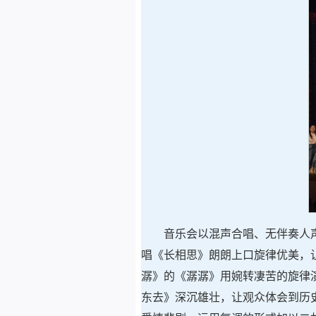
音乐会以混声合唱、无伴奏人
唱《长相思》朗朗上口旋律优美，
潺》的《潺潺》用婉转凄苦的旋律
东去》深沉雄壮，让观众体会到历