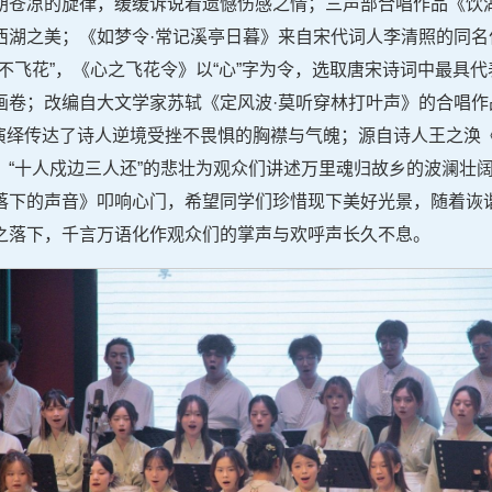
胡苍凉的旋律，缓缓诉说着遗憾伤感之情；三声部合唱作品《饮
西湖之美；《如梦令·常记溪亭日暮》来自宋代词人李清照的同名
不飞花”，《心之飞花令》以“心”字为令，选取唐宋诗词中最具代
画卷；改编自大文学家苏轼《定风波·莫听穿林打叶声》的合唱作
统和声演绎传达了诗人逆境受挫不畏惧的胸襟与气魄；源自诗人王之
，“十人戍边三人还”的悲壮为观众们讲述万里魂归故乡的波澜壮
落下的声音》叩响心门，希望同学们珍惜现下美好光景，随着诙
之落下，千言万语化作观众们的掌声与欢呼声长久不息。