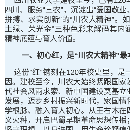
四川农业大学建校至今，已有120
四川、服务“三农”，沉淀出“爱国敬
拼搏、求实创新”的“川农大精神”。
土绿、荣光金”三种色彩来解码其内
精神底蕴与育人价值。
一、初心红，是“川农大精神”最
这份“红”镌刻在120年校史里，
因。建校至今，川农大始终紧跟国家
代社会风雨求索、新中国建设奠基立
发展，迈步乡村振兴新时代，家国情
学根脉、融入育人初心。从王右木在
义火种，开启巴蜀早期革命思想传播
坚守理想、以身许国，用生命诠释信