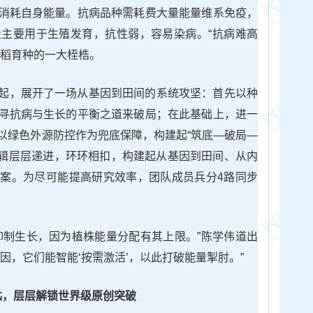
消耗自身能量。抗病品种需耗费大量能量维系免疫，
主要用于生殖发育，抗性弱，容易染病。“抗病难高
水稻育种的一大桎梏。
起，展开了一场从基因到田间的系统攻坚：首先以种
寻抗病与生长的平衡之道来破局；在此基础上，进一
以绿色外源防控作为兜底保障，构建起“筑底—破局—
逻辑层层递进，环环相扣，构建起从基因到田间、从内
案。为尽可能提高研究效率，团队成员兵分4路同步
抑制生长，因为植株能量分配有其上限。”陈学伟道出
因，它们能智能‘按需激活’，以此打破能量掣肘。”
匙，层层解锁世界级原创突破