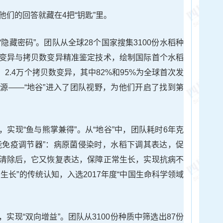
他们的回答就藏在4把“钥匙”里。
隐藏密码”。团队从全球28个国家搜集3100份水稻种
变异与拷贝数变异精准鉴定技术，绘制国际首个水稻
、2.4万个拷贝数变异，其中82%和95%为全球首次发
源——“地谷”进入了团队视野，为他们开启了找到第
实现“鱼与熊掌兼得”。从“地谷”中，团队耗时6年克
“智能免疫调节器”：病原菌侵染时，水稻下调其表达，促
清除后，它又恢复表达，保障正常生长，实现抗病不
生长”的传统认知，入选2017年度“中国生命科学领域
实现“双向增益”。团队从3100份种质中筛选出87份