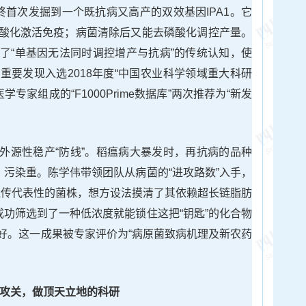
终首次发掘到一个既抗病又高产的双效基因IPA1。它
酸化激活免疫；病菌清除后又能去磷酸化调控产量。
了“单基因无法同时调控增产与抗病”的传统认知，使
重要发现入选2018年度“中国农业科学领域重大科研
学专家组成的“F1000Prime数据库”两次推荐为“新发
外源性稳产“防线”。稻瘟病大暴发时，再抗病的品种
、污染重。陈学伟带领团队从病菌的“进攻路数”入手，
有遗传代表性的菌株，想方设法摸清了其依赖超长链脂肪
成功筛选到了一种低浓度就能锁住这把“钥匙”的化合物
好。这一成果被专家评价为“病原菌致病机理及新农药
年攻关，做顶天立地的科研