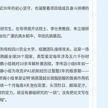
近30年的初心坚守，也凝聚着项目组成员奋斗拼搏的
在读研究生，在导师周开达院士、李仕贵教授、朱立煌研
始在广谱抗病水稻中，寻找抗病基因。
才回到母校四川农业大学，组建团队接续攻关。这是一场
集跨越全球28个国家，表型鉴定每年涉及五六千份材
鹏小组耗时10余年解析基因组，李伟滔小组6年如一
静小组为攻克IPA1机制经历过整整2年的瓶颈期——
贺闽小组单是证明“病原菌超长链脂肪酸的致病作用机
连续一个月每周4天泡在田里，头顶烈日、脚踩泥泞，
凳的定力，就没有基础研究的“一跃”；没有把论文写在
程”。