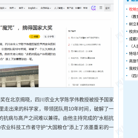
吹响
（教
树立
校庆
成都
（人
特培
商旅
我校
（四
技术奖在北京揭晓，四川农业大学陈学伟教授被授予国家
里走出来的科学家，带领团队用10年时间，破解了一
的抗病与高产之间难以兼得。由他主持完成的“水稻抗
为农业科技工作者守护“大国粮仓”添上了浓墨重彩的一