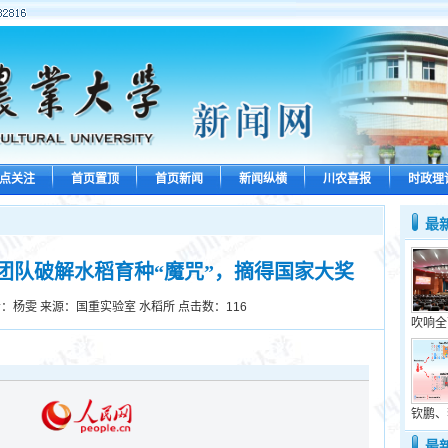
点关注
首页置顶
首页新闻
新闻纵横
川农喜报
时政理
最
团队破解水稻育种“魔咒”，摘得国家大奖
：杨雯 来源：国重实验室 水稻所 点击数：
116
吹响全
钦鹏、
最