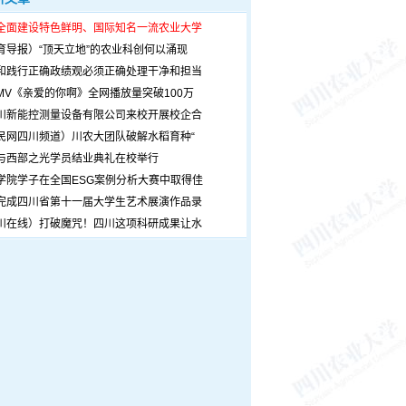
全面建设特色鲜明、国际知名一流农业大学
育导报）“顶天立地”的农业科创何以涌现
和践行正确政绩观必须正确处理干净和担当
MV《亲爱的你啊》全网播放量突破100万
川新能控测量设备有限公司来校开展校企合
民网四川频道）川农大团队破解水稻育种“
与西部之光学员结业典礼在校举行
学院学子在全国ESG案例分析大赛中取得佳
完成四川省第十一届大学生艺术展演作品录
川在线）打破魔咒！四川这项科研成果让水