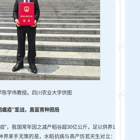
学陈学伟教授。四川农业大学供图
稻瘟疫”宣战，直面育种困局
症”，我国常年因之减产稻谷超30亿公斤，足以供养1
育种界束手无策的是，水稻抗病与高产仿若天生对立：