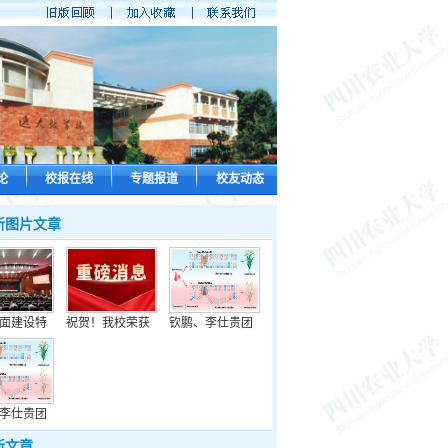
论
校报在线
专题报道
校友动态
新图片文章
面建设特
祝贺！我校荣获
钦鹏、李仕贵团
李仕贵团
新文章