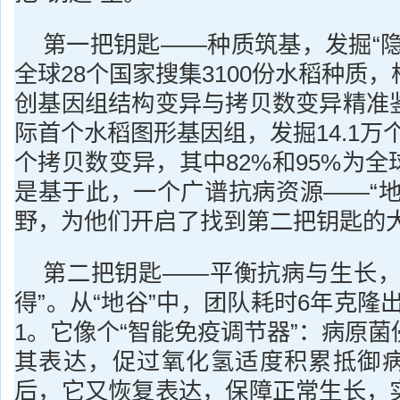
第一把钥匙——种质筑基，发掘“隐
全球28个国家搜集3100份水稻种质
创基因组结构变异与拷贝数变异精准
际首个水稻图形基因组，发掘14.1万个
个拷贝数变异，其中82%和95%为
是基于此，一个广谱抗病资源——“地
野，为他们开启了找到第二把钥匙的
第二把钥匙——平衡抗病与生长，
得”。从“地谷”中，团队耗时6年克隆出
1。它像个“智能免疫调节器”：病原
其表达，促过氧化氢适度积累抵御
后，它又恢复表达，保障正常生长，