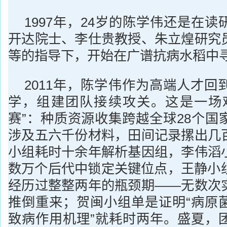
1997年，24岁的陈学伟还是在
开达院士、李仕贵教授、朱立煌研究
等的指导下，开始在广谱抗病水稻中
2011年，陈学伟作为高端人才回
学，组建团队接续攻关。这是一场
赛”：种质资源收集跨越全球28个国
涉及五六千份材料，田间记录摞出几
小组耗时十余年解析基因组，李伟滔
数万个后代中锁定关键位点，王静小组
经历过整整两年的瓶颈期——无数次
推倒重来；贺闽小组单是证明“病原
致病作用机理”就耗时两年。盛夏，