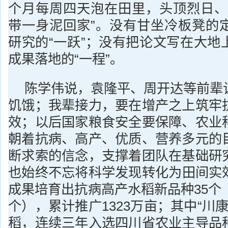
个月每周四天泡在田里，头顶烈日、
带一身泥回家”。没有甘坐冷板凳的
研究的“一跃”；没有把论文写在大地
成果落地的“一程”。
陈学伟说，袁隆平、周开达等前辈
饥饿；我辈接力，要在增产之上筑牢
效；以后国家粮食安全要保障、农业
朝着抗病、高产、优质、营养多元的
断求索的信念，支撑着团队在基础研
也始终不忘将科学发现转化为田间实
成果培育出抗病高产水稻新品种35个
个），累计推广1323万亩；其中“川康
稻，连续三年入选四川省农业主导品